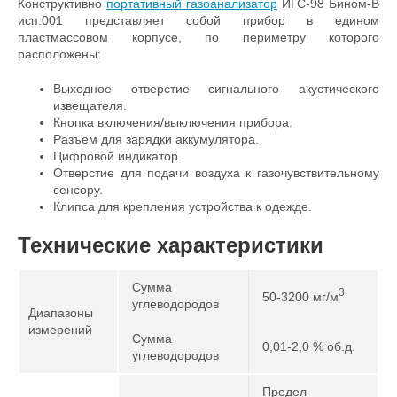
Конструктивно
портативный газоанализатор
ИГС-98 Бином-В
исп.001 представляет собой прибор в едином
пластмассовом корпусе, по периметру которого
расположены:
Выходное отверстие сигнального акустического
извещателя.
Кнопка включения/выключения прибора.
Разъем для зарядки аккумулятора.
Цифровой индикатор.
Отверстие для подачи воздуха к газочувствительному
сенсору.
Клипса для крепления устройства к одежде.
Технические характеристики
Сумма
3
50-3200 мг/м
углеводородов
Диапазоны
измерений
Сумма
0,01-2,0 % об.д.
углеводородов
Предел