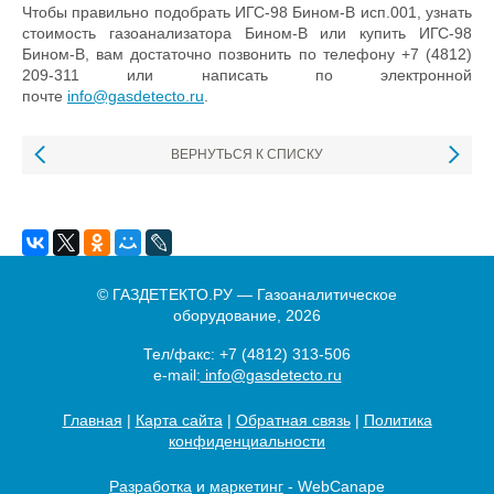
Чтобы правильно подобрать ИГС-98 Бином-В исп.001, узнать
стоимость газоанализатора Бином-В или купить ИГС-98
Бином-В, вам достаточно позвонить по телефону +7 (4812)
209-311 или написать по электронной
почте
info@gasdetecto.ru
.
ВЕРНУТЬСЯ К СПИСКУ
© ГАЗДЕТЕКТО.РУ — Газоаналитическое
оборудование, 2026
Тел/факс:
+7 (4812) 313-506
e-mail:
info@gasdetecto.ru
Главная
|
Карта сайта
|
Обратная связь
|
Политика
конфиденциальности
Разработка
и
маркетинг
- WebCanape