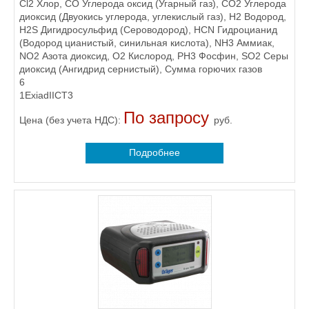
Cl2 Хлор, CO Углерода оксид (Угарный газ), CO2 Углерода
диоксид (Двуокись углерода, углекислый газ), H2 Водород,
H2S Дигидросульфид (Сероводород), HCN Гидроцианид
(Водород цианистый, синильная кислота), NH3 Аммиак,
NO2 Азота диоксид, O2 Кислород, PH3 Фосфин, SO2 Серы
диоксид (Ангидрид сернистый), Сумма горючих газов
6
1ExiadIICT3
По запросу
Цена (без учета НДС):
руб.
Подробнее