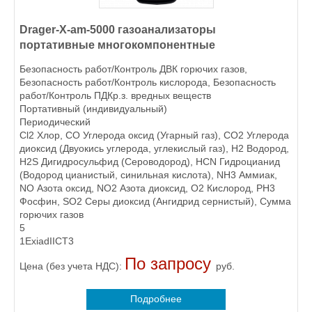
Drager-X-am-5000 газоанализаторы
портативные многокомпонентные
Безопасность работ/Контроль ДВК горючих газов,
Безопасность работ/Контроль кислорода, Безопасность
работ/Контроль ПДКр.з. вредных веществ
Портативный (индивидуальный)
Периодический
Cl2 Хлор, CO Углерода оксид (Угарный газ), CO2 Углерода
диоксид (Двуокись углерода, углекислый газ), H2 Водород,
H2S Дигидросульфид (Сероводород), HCN Гидроцианид
(Водород цианистый, синильная кислота), NH3 Аммиак,
NO Азота оксид, NO2 Азота диоксид, O2 Кислород, PH3
Фосфин, SO2 Серы диоксид (Ангидрид сернистый), Сумма
горючих газов
5
1ExiadIICT3
По запросу
Цена (без учета НДС):
руб.
Подробнее