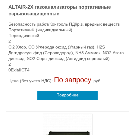
ALTAIR-2X газоанализаторы портативные
взрывозащищенные
Безопасность работ/Контроль ПДКр.з. вредных веществ
Портативный (индивидуальный)
Периодический
2
Cl2 Хлор, CO Углерода оксид (Угарный газ), H2S
Дигидросульфид (Сероводород), NH3 Аммиак, NO2 Азота
диоксид, SO2 Серы диоксид (Ангидрид сернистый)
2
0ExiaIICT4
По запросу
Цена (без учета НДС):
руб.
Подробнее