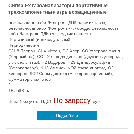
Сигма-Ex газоанализаторы портативные
трехкомпонентные взрывозащищенные
Безопасность работ/Контроль ДВК горючих газов,
Безопасность работ/Контроль кислорода, Безопасность
работ/Контроль ПДКр.з. вредных веществ
Портативный (индивидуальный)
Периодический
C3H8 Пропан, CH4 Метан, Cl2 Хлор, CO Углерода оксид
(Угарный газ), CO2 Углерода диоксид (Двуокись углерода,
углекислый газ), H2 Водород, H2S Дигидросульфид
(Сероводород), NH3 Аммиак, NO2 Азота диоксид, O2
Кислород, SO2 Серы диоксид (Ангидрид сернистый),
Сумма горючих газов
3
1ExibIIBT4
По запросу
Цена (без учета НДС):
руб.
Подробнее