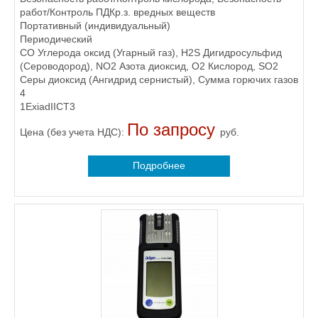
работ/Контроль ПДКр.з. вредных веществ
Портативный (индивидуальный)
Периодический
CO Углерода оксид (Угарный газ), H2S Дигидросульфид
(Сероводород), NO2 Азота диоксид, O2 Кислород, SO2
Серы диоксид (Ангидрид сернистый), Сумма горючих газов
4
1ExiadIICT3
По запросу
Цена (без учета НДС):
руб.
Подробнее