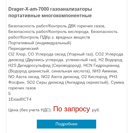
Drager-X-am-7000 газоанализаторы
портативные многокомпонентные
Безопасность работ/Контроль ДВК горючих газов,
Безопасность работ/Контроль кислорода, Безопасность
работ/Контроль ПДКр.з. вредных веществ
Портативный (индивидуальный)
Периодический
Cl2 Хлор, CO Углерода оксид (Угарный газ), CO2 Углерода
диоксид (Двуокись углерода, углекислый газ), H2 Водород,
H2S Дигидросульфид (Сероводород), HCN Гидроцианид
(Водород цианистый, синильная кислота), NH3 Аммиак,
NO Азота оксид, NO2 Азота диоксид, O2 Кислород, PH3
Фосфин, SO2 Серы диоксид (Ангидрид сернистый), Сумма
горючих газов
5
1ExiadIICT4
По запросу
Цена (без учета НДС):
руб.
Подробнее