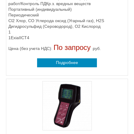
работ/Контроль ПДКр.з. вредных веществ
Портативный (индивидуальный)
Периодический
Cl2 Хлор, CO Углерода оксид (Угарный газ), H2S
Дигидросульфид (Сероводород), O2 Кислород
1
1ExiaIICT4
По запросу
Цена (без учета НДС):
руб.
Подробнее