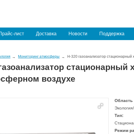
Прайс-лист
Доставка
Новости
Поддержка
ология
Мониторинг атмосферы
H-320 газоанализатор стационарный
 газоанализатор стационарный
осферном воздухе
Область
Экология
Тип:
Стациона
Режим р