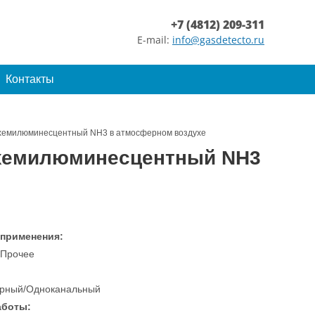
+7 (4812) 209-311
E-mail:
info@gasdetecto.ru
Контакты
 хемилюминесцентный NH3 в атмосферном воздухе
 хемилюминесцентный NH3
 применения:
/Прочее
рный/Одноканальный
аботы: