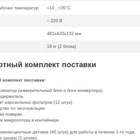
абочих температур
+10...+35°С
~ 220 В
482х420х132 мм
18 кг (2 блока)
ртный комплект поставки
 комплект поставки:
лизатор (измерительный блок и блок конвертера).
одержатель.
т аэрозольных фильтров (12 штук).
ство по эксплуатации.
ка поверки.
к микропотока в контейнере.
инесцентные датчики (40 штук) для работы в течение 1-го года.
 шнуры (2 штуки).