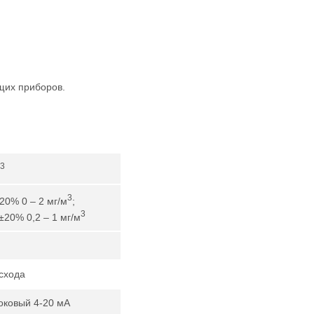
щих приборов.
3
3
±20% 0 – 2 мг/м
;
3
 ±20% 0,2 – 1 мг/м
схода
оковый 4-20 мА