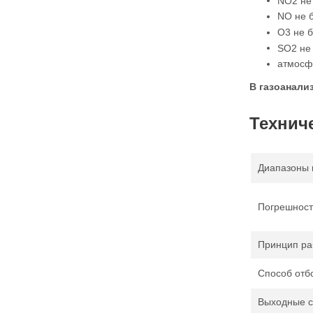
NO2 не 
NO не б
О3 не б
SO2 не 
атмосф
В газоанали
Технич
Диапазоны 
Погрешност
Принцип ра
Способ отб
Выходные с