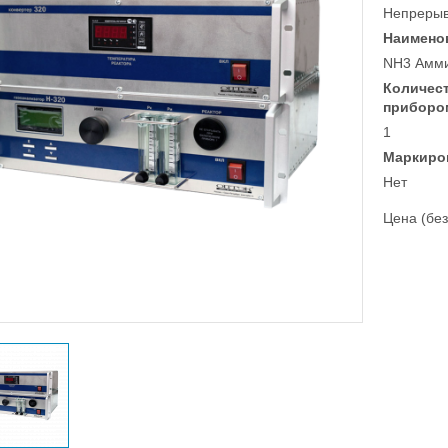
Непреры
Наимено
NH3 Амм
Количес
приборо
1
Маркиро
Нет
Цена (без