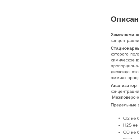
Описан
Хемилюмин
концентрации
Стационарн
которого пол
химическое в
пропорциона
диоксида азо
аммиак проц
Анализатор
концентраци
Межповерочны
Предельные з
Cl2 не 
Н2S не 
СО не б