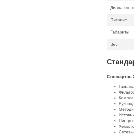
Диапазон р
Питание
Габариты
Вес
Станда
Стандартный
Газоана
Фильтр
Комплек
Руковод
Методи
Источни
Пинцет.
Хемилюм
Сетевые