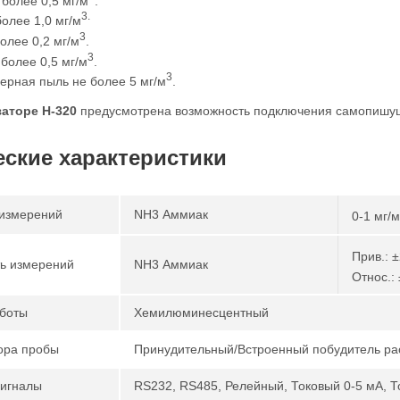
более 0,5 мг/м
.
3.
олее 1,0 мг/м
3
олее 0,2 мг/м
.
3
более 0,5 мг/м
.
3
ерная пыль не более 5 мг/м
.
заторе
Н-320
предусмотрена возможность подключения самопишу
еские характеристики
измерений
NH3 Аммиак
0-1 мг/м
Прив.: 
ь измерений
NH3 Аммиак
Относ.:
боты
Хемилюминесцентный
ора пробы
Принудительный/Встроенный побудитель ра
игналы
RS232, RS485, Релейный, Токовый 0-5 мА, Т