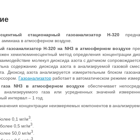
ие
есцентный стационарный газоанализатор Н-320
предна
 аммиака в атмосферном воздухе.
ый газоанализатор
Н-320
на NH3 в атмосферном воздухе
пре
ожен хемилюминесцентный метод определения концентрации диокс
заимодействие молекул диоксида азота с датчиком сопровождае
льна содержанию диоксида азота в анализируемой газовой смес
та. Диоксид азота анализируется измерительным блоком газоан
ессором.
Газоанализатор
работает в автоматическом режиме измер
 газа NH3 в атмосферном воздухе
обеспечивает непосред
и анализируемого газа или усредненных значений измерен
й интервал – 1 год.
начения концентрации неизмеряемых компонентов в анализируем
3
более 0,1 мг/м
.
3
более 0,5 мг/м
.
3
олее 50,0 мг/м
.
3