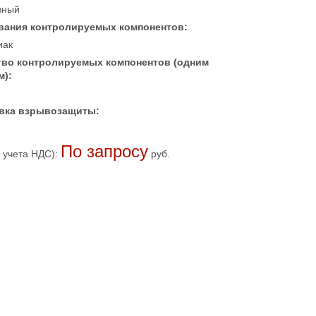
вный
вания контролируемых компонентов:
иак
тво контролируемых компонентов (одним
м):
вка взрывозащиты:
По запросу
 учета НДС):
руб.