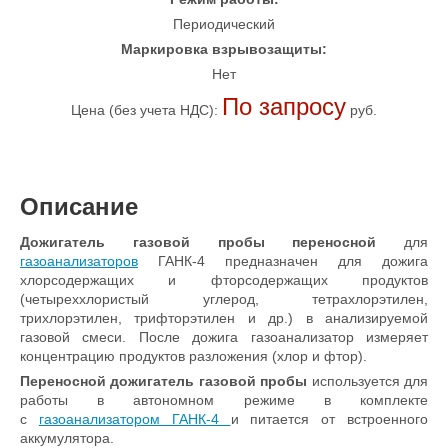
Периодический
Маркировка взрывозащиты:
Нет
По запросу
Цена (без учета НДС):
руб.
Описание
Дожигатель газовой пробы переносной
для
газоанализаторов
ГАНК-4 предназначен для дожига
хлорсодержащих и фторсодержащих продуктов
(четыреххлористый углерод, тетрахлорэтилен,
трихлорэтилен, трифторэтилен и др.) в анализируемой
газовой смеси. После дожига газоанализатор измеряет
концентрацию продуктов разложения (хлор и фтор).
Переносной дожигатель газовой пробы
используется для
работы в автономном режиме в комплекте
с
газоанализатором ГАНК-4
и питается от встроенного
аккумулятора.