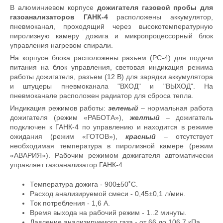
В алюминиевом корпусе
д
ожигателя газовой пробы для
газоанализаторов ГАНК-4
расположены аккумулятор,
пневмоканал, проходящий через высокотемпературную
пиролизную камеру дожига и микропроцессорный блок
управления нагревом спирали.
На корпусе блока расположены разъем (РС-4) для подачи
питания на блок управления, световая индикация режима
работы дожигателя, разъем (12 В) для зарядки аккумулятора
и штуцеры пневмоканала "ВХОД" и "ВЫХОД". На
пневмоканале расположен радиатор для сброса тепла.
Индикация режимов работы:
зеленый
– нормальная работа
дожигателя (режим «РАБОТА»),
желтый
– дожигатель
подключен к ГАНК-4 по управлению и находится в режиме
ожидания (режим «ГОТОВ»),
красный
– отсутствует
необходимая температура в пиролизной камере (режим
«АВАРИЯ»). Рабочим режимом дожигателя автоматически
управляет газоанализатор ГАНК-4.
Температура дожига - 900±50˚С.
Расход анализируемой смеси - 0,45±0,1 л/мин.
Ток потребления - 1,6 А.
Время выхода на рабочий режим - 1..2 минуты.
Давление анализируемого газа - от 66 до 106,7 кПа.