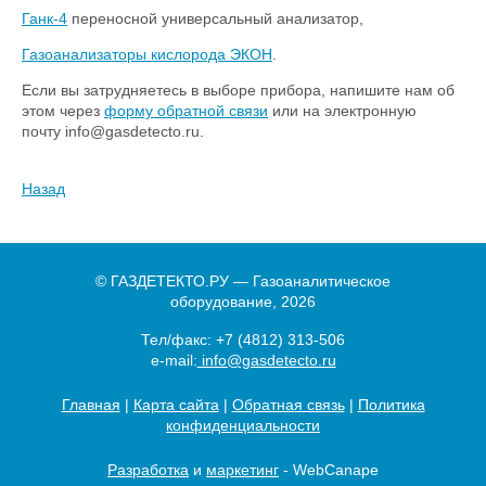
Ганк-4
переносной универсальный анализатор,
Газоанализаторы кислорода ЭКОН
.
Если вы затрудняетесь в выборе прибора, напишите нам об
этом через
форму обратной связи
или на электронную
почту info@gasdetecto.ru.
Назад
© ГАЗДЕТЕКТО.РУ — Газоаналитическое
оборудование, 2026
Тел/факс:
+7 (4812) 313-506
e-mail:
info@gasdetecto.ru
Главная
|
Карта сайта
|
Обратная связь
|
Политика
конфиденциальности
Разработка
и
маркетинг
- WebCanape