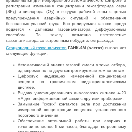
применяются для непрерывного автоматического контроля и
регистрации изменения концентрации гексафторида серы
(SF
) и кислорода (О
) в воздухе рабочей зоны с целью
6
2
предупреждения аварийных ситуаций и обеспечения
безопасных условий труда. Контролируемая газовая среда
подается к датчикам газоанализатора диффузионным
способом. По заказу возможно изготовление
газоанализатора со встроенным побудителем расхода.
Стационарный газоанализатор
ГАНК-4М (элегаз)
выполняет
следующие функции:
Автоматический анализ газовой смеси в точке отбора,
одновременно по двум контролируемым компонентам.
Цифровую индикацию измеренной концентрации
веществ на графическом жидкокристаллическим
дисплее.
Выдачу унифицированного аналогового сигнала 4-20
мА для информационной связи с другими приборами.
Замыкание "сухих" контактов реле при достижении
измеренной концентрации вещества установленного
порогового значения.
Обеспечение автономной работы при авариях в
течении не менее 8-ми часов, благодаря встроенному
аккумулятору.