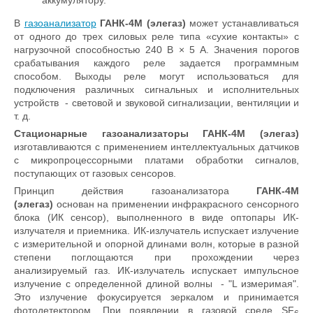
В
газоанализатор
ГАНК-4М (элегаз)
может устанавливаться
от одного до трех силовых реле типа «сухие контакты» с
нагрузочной способностью 240 В × 5 А. Значения порогов
срабатывания каждого реле задается программным
способом. Выходы реле могут использоваться для
подключения различных сигнальных и исполнительных
устройств - световой и звуковой сигнализации, вентиляции и
т. д.
Стационарные газоанализаторы ГАНК-4М (элегаз)
изготавливаются с применением интеллектуальных датчиков
с микропроцессорными платами обработки сигналов,
поступающих от газовых сенсоров.
Принцип действия газоанализатора
ГАНК-4М
(элегаз)
основан на применении инфракрасного сенсорного
блока (ИК сенсор), выполненного в виде оптопары ИК-
излучателя и приемника. ИК-излучатель испускает излучение
с измерительной и опорной длинами волн, которые в разной
степени поглощаются при прохождении через
анализируемый газ. ИК-излучатель испускает импульсное
излучение с определенной длиной волны - "L измеримая".
Это излучение фокусируется зеркалом и принимается
фотодетектором. При появлении в газовой среде SF
6