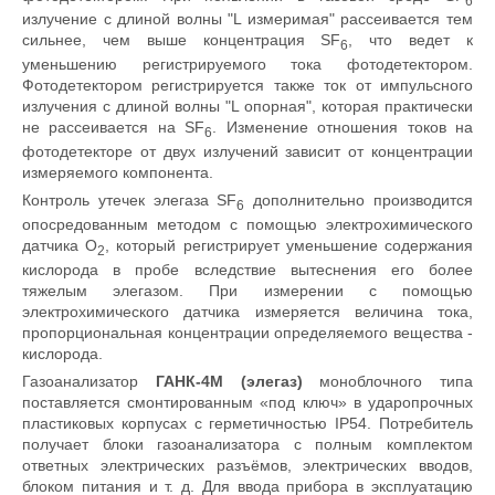
излучение с длиной волны "L измеримая" рассеивается тем
сильнее, чем выше концентрация SF
, что ведет к
6
уменьшению регистрируемого тока фотодетектором.
Фотодетектором регистрируется также ток от импульсного
излучения с длиной волны "L опорная", которая практически
не рассеивается на SF
. Изменение отношения токов на
6
фотодетекторе от двух излучений зависит от концентрации
измеряемого компонента.
Контроль утечек элегаза SF
дополнительно производится
6
опосредованным методом с помощью электрохимического
датчика О
, который регистрирует уменьшение содержания
2
кислорода в пробе вследствие вытеснения его более
тяжелым элегазом. При измерении с помощью
электрохимического датчика измеряется величина тока,
пропорциональная концентрации определяемого вещества -
кислорода.
Газоанализатор
ГАНК-4М (элегаз)
моноблочного типа
поставляется смонтированным «под ключ» в ударопрочных
пластиковых корпусах с герметичностью IP54. Потребитель
получает блоки газоанализатора с полным комплектом
ответных электрических разъёмов, электрических вводов,
блоком питания и т. д. Для ввода прибора в эксплуатацию