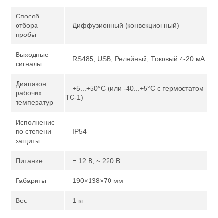
Способ
отбора
Диффузионный (конвекционный)
пробы
Выходные
RS485, USB, Релейный, Токовый 4-20 мА
сигналы
Диапазон
+5...+50°С (или -40...+5°С с термостатом
рабочих
ТС-1)
температур
Исполнение
по степени
IP54
защиты
Питание
= 12 В, ~ 220 В
Габариты
190×138×70 мм
Вес
1 кг