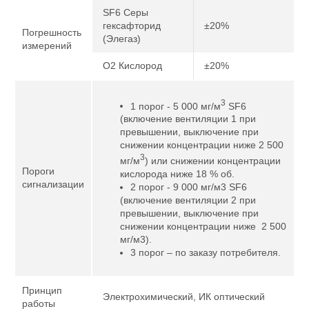
SF6 Серы
гексафторид
±20%
Погрешность
(Элегаз)
измерений
O2 Кислород
±20%
3
1 порог - 5 000 мг/м
SF6
(включение вентиляции 1 при
превышении, выключение при
снижении концентрации ниже 2 500
3
мг/м
) или снижении концентрации
Пороги
кислорода ниже 18 % об.
сигнализации
2 порог - 9 000 мг/м3 SF6
(включение вентиляции 2 при
превышении, выключение при
снижении концентрации ниже 2 500
мг/м3).
3 порог – по заказу потребителя.
Принцип
Электрохимический, ИК оптический
работы