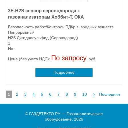
3E-H2S сенсор сероводорода к
газоанализаторам Хоббит-Т, ОКА
Безопасность работ/Контроль ПДКр.з. вредных веществ
Непрерывный
H2S Дигидросульфид (Сероводород)
1
Нет
По запросу
Цена (без учета НДС):
руб.
Подробнее
1
2
3
4
5
6
7
8
9
10
>
Последняя
© ГАЗДЕТЕКТО.РУ — Газоаналитическое
оборудование, 2026