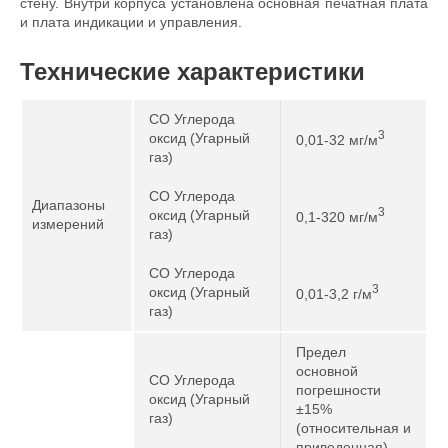
стену. Внутри корпуса установлена основная печатная плата
и плата индикации и управления.
Технические характеристики
CO Углерода
3
оксид (Угарный
0,01-32 мг/м
газ)
CO Углерода
Диапазоны
3
оксид (Угарный
0,1-320 мг/м
измерений
газ)
CO Углерода
3
оксид (Угарный
0,01-3,2 г/м
газ)
Предел
основной
CO Углерода
погрешности
оксид (Угарный
±15%
газ)
(относительная и
приведенная)