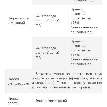
Предел
основной
CO Углерода
Погрешность
погрешности
оксид (Угарный
измерений
±15%
газ)
(относительная и
приведенная)
Предел
основной
CO Углерода
погрешности
оксид (Угарный
±15%
газ)
(относительная и
приведенная)
Возможна установка одного или двух
порогов сигнализации (предупреждающего
Пороги
и аварийного). Также по запросу возможна
сигнализации
установка пользовательских порогов.
Принцип
Электрохимический
работы