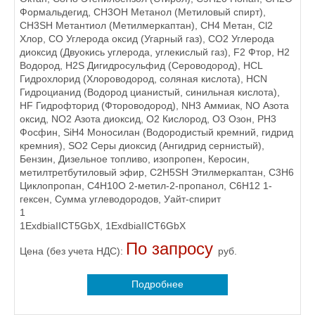
Формальдегид, CH3OH Метанол (Метиловый спирт),
CH3SH Метантиол (Метилмеркаптан), CH4 Метан, Cl2
Хлор, CO Углерода оксид (Угарный газ), CO2 Углерода
диоксид (Двуокись углерода, углекислый газ), F2 Фтор, H2
Водород, H2S Дигидросульфид (Сероводород), HCL
Гидрохлорид (Хлороводород, соляная кислота), HCN
Гидроцианид (Водород цианистый, синильная кислота),
HF Гидрофторид (Фтороводород), NH3 Аммиак, NO Азота
оксид, NO2 Азота диоксид, O2 Кислород, O3 Озон, PH3
Фосфин, SiH4 Моносилан (Водородистый кремний, гидрид
кремния), SO2 Серы диоксид (Ангидрид сернистый),
Бензин, Дизельное топливо, изопропен, Керосин,
метилтретбутиловый эфир, С2Н5SH Этилмеркаптан, С3Н6
Циклопропан, С4Н10О 2-метил-2-пропанол, С6Н12 1-
гексен, Сумма углеводородов, Уайт-спирит
1
1ExdbiaIICT5GbX, 1ExdbiaIICT6GbX
По запросу
Цена (без учета НДС):
руб.
Подробнее