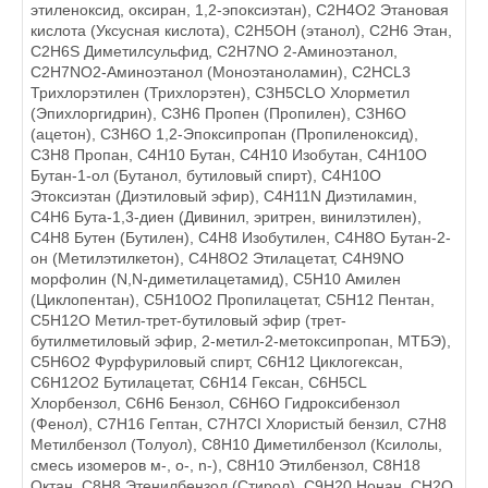
этиленоксид, оксиран, 1,2-эпоксиэтан), C2H4O2 Этановая
кислота (Уксусная кислота), C2H5OH (этанол), C2H6 Этан,
C2H6S Диметилсульфид, C2H7NO 2-Аминоэтанол,
C2H7NO2-Аминоэтанол (Моноэтаноламин), C2HCL3
Трихлорэтилен (Трихлорэтен), C3H5CLO Хлорметил
(Эпихлоргидрин), C3H6 Пропен (Пропилен), C3H6O
(ацетон), C3H6O 1,2-Эпоксипропан (Пропиленоксид),
C3H8 Пропан, C4H10 Бутан, C4H10 Изобутан, C4H10O
Бутан-1-ол (Бутанол, бутиловый спирт), C4H10O
Этоксиэтан (Диэтиловый эфир), C4H11N Диэтиламин,
C4H6 Бута-1,3-диен (Дивинил, эритрен, винилэтилен),
C4H8 Бутен (Бутилен), C4H8 Изобутилен, C4H8O Бутан-2-
он (Метилэтилкетон), C4H8O2 Этилацетат, C4H9NO
морфолин (N,N-диметилацетамид), C5H10 Амилен
(Циклопентан), C5H10O2 Пропилацетат, C5H12 Пентан,
C5H12O Метил-трет-бутиловый эфир (трет-
бутилметиловый эфир, 2-метил-2-метоксипропан, МТБЭ),
C5H6O2 Фурфуриловый спирт, C6H12 Циклогексан,
C6H12O2 Бутилацетат, C6H14 Гексан, C6H5CL
Хлорбензол, C6H6 Бензол, C6H6O Гидроксибензол
(Фенол), C7H16 Гептан, C7H7CI Хлористый бензил, C7H8
Метилбензол (Толуол), C8H10 Диметилбензол (Ксилолы,
смесь изомеров м-, o-, n-), C8H10 Этилбензол, C8H18
Октан, C8H8 Этенилбензол (Стирол), C9H20 Нонан, CH2O