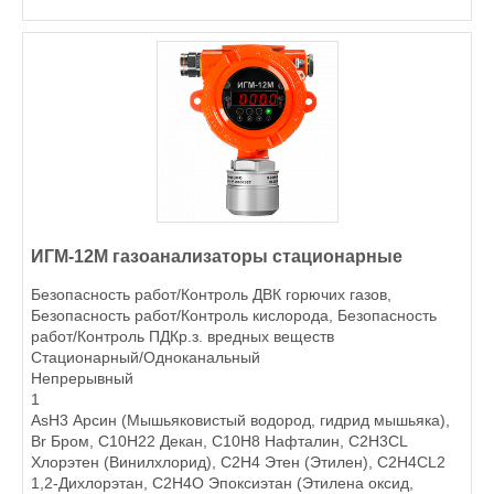
ИГМ-12М газоанализаторы стационарные
Безопасность работ/Контроль ДВК горючих газов,
Безопасность работ/Контроль кислорода, Безопасность
работ/Контроль ПДКр.з. вредных веществ
Стационарный/Одноканальный
Непрерывный
1
AsH3 Арсин (Мышьяковистый водород, гидрид мышьяка),
Br Бром, C10H22 Декан, C10H8 Нафталин, C2H3CL
Хлорэтен (Винилхлорид), C2H4 Этен (Этилен), C2H4CL2
1,2-Дихлорэтан, C2H4O Эпоксиэтан (Этилена оксид,