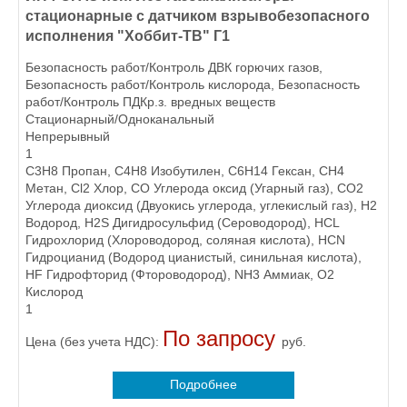
стационарные с датчиком взрывобезопасного
исполнения "Хоббит-ТВ" Г1
Безопасность работ/Контроль ДВК горючих газов,
Безопасность работ/Контроль кислорода, Безопасность
работ/Контроль ПДКр.з. вредных веществ
Стационарный/Одноканальный
Непрерывный
1
C3H8 Пропан, C4H8 Изобутилен, C6H14 Гексан, CH4
Метан, Cl2 Хлор, CO Углерода оксид (Угарный газ), CO2
Углерода диоксид (Двуокись углерода, углекислый газ), H2
Водород, H2S Дигидросульфид (Сероводород), HCL
Гидрохлорид (Хлороводород, соляная кислота), HCN
Гидроцианид (Водород цианистый, синильная кислота),
HF Гидрофторид (Фтороводород), NH3 Аммиак, O2
Кислород
1
По запросу
Цена (без учета НДС):
руб.
Подробнее