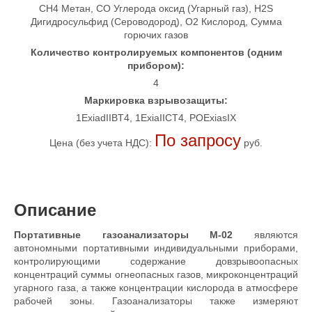
CH4 Метан, CO Углерода оксид (Угарный газ), H2S
Дигидросульфид (Сероводород), O2 Кислород, Сумма
горючих газов
Количество контролируемых компонентов (одним
прибором):
4
Маркировка взрывозащиты:
1ExiadIIBT4, 1ExiaIICT4, POExiasIX
По запросу
Цена (без учета НДС):
руб.
Описание
Портативные газоанализаторы М-02
являются
автономными портативными индивидуальными приборами,
контролирующими содержание довзрывоопасных
концентраций суммы огнеопасных газов, микроконцентраций
угарного газа, а также концентрации кислорода в атмосфере
рабочей зоны. Газоанализаторы также измеряют