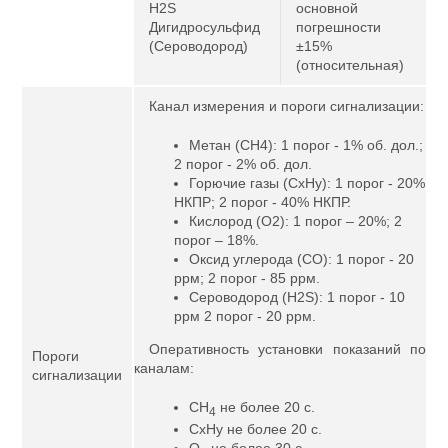
H2S
основной
Дигидросульфид
погрешности
(Сероводород)
±15%
(относительная)
Канал измерения и пороги сигнализации:
Метан (CH4): 1 порог - 1% об. дол.;
2 порог - 2% об. дол.
Горючие газы (CxHy): 1 порог - 20%
НКПР; 2 порог - 40% НКПР.
Кислород (O2): 1 порог – 20%; 2
порог – 18%.
Оксид углерода (CO): 1 порог - 20
ррм; 2 порог - 85 ррм.
Сероводород (H2S): 1 порог - 10
ррм 2 порог - 20 ррм.
Оперативность установки показаний по
Пороги
каналам:
сигнализации
CH
не более 20 с.
4
CxHy не более 20 с.
O
не более 30 с.