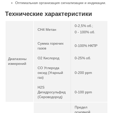
Оптимальная организация сигнализации и индикации.
Технические характеристики
0-2,5% об.;
CH4 Метан
0 - 100% об.
Сумма горючих
0-100% НКПР
газов
O2 Кислород
0-25% об.
Диапазоны
измерений
CO Углерода
оксид (Угарный
0-200 ppm
газ)
H2S
Дигидросульфид
0-100 ppm
(Сероводород)
Предел
основной