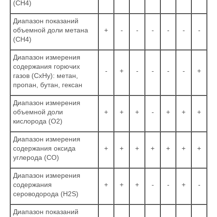
(СН4)
Диапазон показаний
объемной доли метана
+
-
-
-
-
-
-
(СН4)
Диапазон измерения
содержания горючих
-
+
-
-
-
-
+
газов (СхНy): метан,
пропан, бутан, гексан
Диапазон измерения
объемной доли
+
+
+
-
+
+
+
кислорода (О2)
Диапазон измерения
содержания оксида
+
+
+
+
+
+
+
углерода (СО)
Диапазон измерения
содержания
+
+
+
-
-
+
-
сероводорода (Н2S)
Диапазон показаний