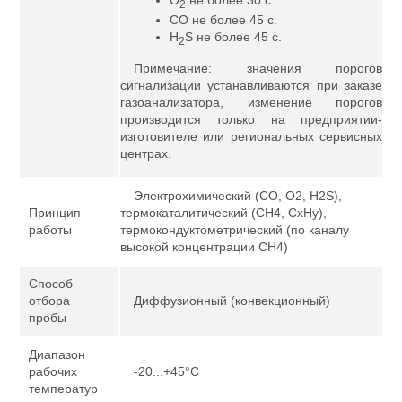
2
CO не более 45 с.
H
S не более 45 с.
2
Примечание: значения порогов
сигнализации устанавливаются при заказе
газоанализатора, изменение порогов
производится только на предприятии-
изготовителе или региональных сервисных
центрах.
Электрохимический (CО, О2, Н2S),
Принцип
термокаталитический (СН4, СхНy),
работы
термокондуктометрический (по каналу
высокой концентрации CH4)
Способ
отбора
Диффузионный (конвекционный)
пробы
Диапазон
рабочих
-20...+45°С
температур