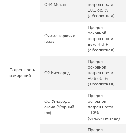
CH4 Метан
погрешности
±0,1 об. %
(абсолютная)
Предел
основной
Сумма горючих
погрешности
газов
±5% НКПР
(абсолютная)
Предел
основной
Погрешность
O2 Кислород
погрешности
измерений
±0,6 об. %
(абсолютная)
Предел
CO Углерода
основной
оксид (Угарный
погрешности
газ)
±10%
(относительная)
Предел