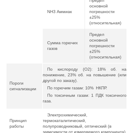
Предел
основной
NH3 Аммиак
погрешности
±25%
(относительная)
Предел
основной
Сумма горючих
погрешности
газов
±25%
(относительная)
По кислороду (О2): 18% об. на
понижение, 23% об. на повышение (или
другой по заказу).
Пороги
По горючим газам: 10% НКПР.
сигнализации
По токсичным газам: 1 ПДК токсичного
газа.
Электрохимический,
Принцип
термокаталитический,
работы
полупроводниковый, оптический (в
зависимости от измеряемого компонента)