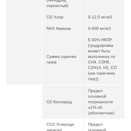
сернистый)
Cl2 Хлор
0-12,0 мг/м3
NH3 Аммиак
0-600 мг/м3
5-50% НКПР
(градуировка
может быть
Сумма горючих
выполнена по
газов
CH4, C3H8,
C2H14, H2, CO
(как горючему
газу))
Предел
основной
O2 Кислород
погрешности
±1% об.
(абсолютная)
CO2 Углерода
Предел
диоксид
основной