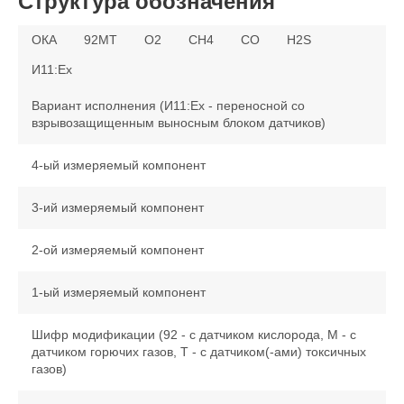
Структура обозначения
ОКА
92МТ
O2
CH4
CO
H2S
И11:Ex
Вариант исполнения (И11:Ex - переносной со
взрывозащищенным выносным блоком датчиков)
4-ый измеряемый компонент
3-ий измеряемый компонент
2-ой измеряемый компонент
1-ый измеряемый компонент
Шифр модификации (92 - с датчиком кислорода, М - с
датчиком горючих газов, Т - с датчиком(-ами) токсичных
газов)