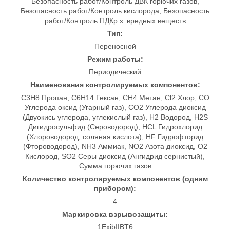
Безопасность работ/Контроль ДВК горючих газов,
Безопасность работ/Контроль кислорода, Безопасность
работ/Контроль ПДКр.з. вредных веществ
Тип:
Переносной
Режим работы:
Периодический
Наименования контролируемых компонентов:
C3H8 Пропан, C6H14 Гексан, CH4 Метан, Cl2 Хлор, CO
Углерода оксид (Угарный газ), CO2 Углерода диоксид
(Двуокись углерода, углекислый газ), H2 Водород, H2S
Дигидросульфид (Сероводород), HCL Гидрохлорид
(Хлороводород, соляная кислота), HF Гидрофторид
(Фтороводород), NH3 Аммиак, NO2 Азота диоксид, O2
Кислород, SO2 Серы диоксид (Ангидрид сернистый),
Сумма горючих газов
Количество контролируемых компонентов (одним
прибором):
4
Маркировка взрывозащиты:
1ExibIIBT6