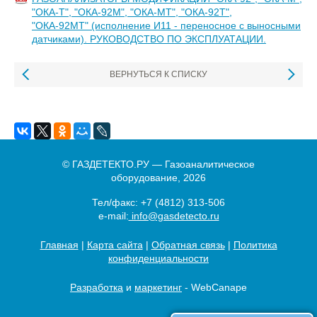
"ОКА-Т", "ОКА-92М", "ОКА-МТ", "ОКА-92Т",
"ОКА-92МТ" (исполнение И11 - переносное с выносными
датчиками). РУКОВОДСТВО ПО ЭКСПЛУАТАЦИИ.
ВЕРНУТЬСЯ К СПИСКУ
© ГАЗДЕТЕКТО.РУ — Газоаналитическое
оборудование, 2026
Тел/факс:
+7 (4812) 313-506
e-mail:
info@gasdetecto.ru
Главная
|
Карта сайта
|
Обратная связь
|
Политика
конфиденциальности
Разработка
и
маркетинг
- WebCanape