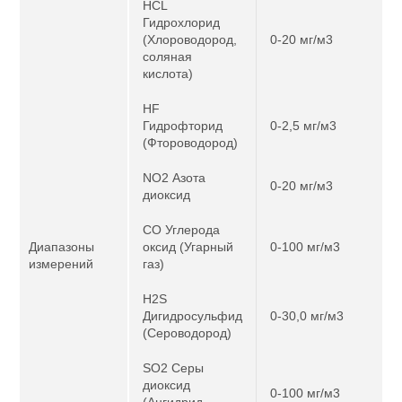
HCL
Гидрохлорид
(Хлороводород,
0-20 мг/м3
соляная
кислота)
HF
Гидрофторид
0-2,5 мг/м3
(Фтороводород)
NO2 Азота
0-20 мг/м3
диоксид
CO Углерода
Диапазоны
оксид (Угарный
0-100 мг/м3
измерений
газ)
H2S
Дигидросульфид
0-30,0 мг/м3
(Сероводород)
SO2 Серы
диоксид
0-100 мг/м3
(Ангидрид