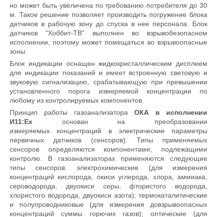
но может быть увеличена по требованию потребителя до 30
м. Такое решение позволяет производить погружение блока
датчиков в рабочую зону до спуска в нее персонала. Блок
датчиков "Хоббит-ТВ" выполнен во взрывобезопасном
исполнении, поэтому может помещаться во взрывоопасные
зоны.
Блок индикации оснащен жидкокристаллическим дисплеем
для индикации показаний и имеет встроенную световую и
звуковую сигнализацию, срабатывающую при превышении
установленного порога измеряемой концентрации по
любому из контролируемых компонентов.
Принцип работы газоанализатора
ОКА в исполнении
И11:Ex
основан на преобразовании
измеряемых концентраций в электрические параметры
первичных датчиков (сенсоров). Типы применяемых
сенсоров определяются компонентами, подлежащими
контролю. В газоанализаторах применяются следующие
типы сенсоров: электрохимические (для измерения
концентраций кислорода, окиси углерода, хлора, аммиака,
сероводорода, двуокиси серы, фтористого водорода,
хлористого водорода, двуокиси азота); термокаталитические
и полупроводниковые (для измерения довзрывоопасных
концентраций суммы горючих газов); оптические (для