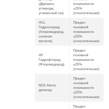
(Двуокись
погрешности
углерода,
±25%
углекислый газ)
(относительная)
HCL
Предел
Гидрохлорид
основной
(Хлороводород,
погрешности
соляная
±25%
кислота)
(относительная)
Предел
HF
основной
Гидрофторид
погрешности
(Фтороводород)
±25%
(относительная)
Предел
основной
NO2 Азота
погрешности
диоксид
±25%
(относительная)
Предел