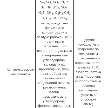
N
, NO, NO
, N
O,
2
2
2
N
, HF, SO
, SO
,
2
2
3
H
S, CH
, С
Н
,CH
2
4
2
2
2
O, Cl
, HCl, NH
,
2
3
пыль, предельно
допустимые
концентрации в
воздухе рабочей зоны
и другие
токсичных и
необходимые
загрязняющих
потребителю
веществ (предельные
компоненты
и непредельные
оговоренные в
углеводороды,
опросном листе,
галоиды и их
а так же Т; Р;
производные, пары
Контролируемые
скорость потока
разнообразных
компоненты
и т.д. (перечень
органических
контролируемых
соединений (спирты,
веществ
растворители,
необходимо
кетоны,
указать в
ароматические
опросном
углеводороды,
листе)
фенолы, альдегиды,