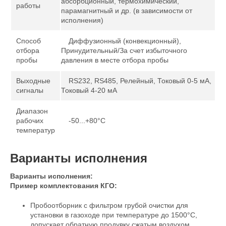
абсорбционный, термохимический,
работы
парамагнитный и др. (в зависимости от
исполнения)
Способ
Диффузионный (конвекционный),
отбора
Принудительный/За счет избыточного
пробы
давления в месте отбора пробы
Выходные
RS232, RS485, Релейный, Токовый 0-5 мА,
сигналы
Токовый 4-20 мА
Диапазон
рабочих
-50...+80°С
температур
Варианты исполнения
Варианты исполнения:
Пример комплектования КГО:
Пробоотборник с фильтром грубой очистки для
установки в газоходе при температуре до 1500°С,
допускает обратную продувку сжатым воздухом