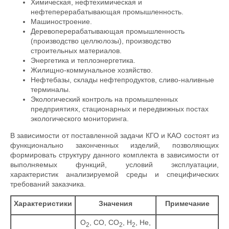
Химическая, нефтехимическая и
нефтеперерабатывающая промышленность.
Машиностроение.
Деревоперерабатывающая промышленность
(производство целлюлозы), производство
строительных материалов.
Энергетика и теплоэнергетика.
Жилищно-коммунальное хозяйство.
Нефтебазы, склады нефтепродуктов, сливо-наливные
терминалы.
Экологический контроль на промышленных
предприятиях, стационарных и передвижных постах
экологического мониторинга.
В зависимости от поставленной задачи КГО и КАО состоят из
функционально законченных изделий, позволяющих
формировать структуру данного комплекта в зависимости от
выполняемых функций, условий эксплуатации,
характеристик анализируемой среды и специфических
требований заказчика.
Характеристики
Значения
Примечание
О
, СО, СО
, Н
, Не,
2
2
2