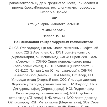
работ/Контроль ПДКр.з. вредных веществ, Технология и
промвыбросы/Контроль технологических процессов,
Экология/Прочее
Тип:
Стационарный/Многоканальный
Режим работы:
Непрерывный
Наименования контролируемых компонентов:
C1-C5 Углеводороды (в том числе сжиженный нефтяной
газ), C2H2 Ацетилен, C3H3N Проп-2-енонитрил
(Акрилонитрил, винилцианид), C3H4O Проп-2ен-1-аль
(Акролеин), C3H6O Спирт непредельного ряда
(Аллиловый спирт), C5H10 Амилен (Циклопентан),
C5H12O Пентан-1-ол (Спирт амиловый), C6H7N
Аминобензол (Анилин), CH4 Метан, Cl2 Хлор, CO
Углерода оксид (Угарный газ), CO2 Углерода диоксид
(Двуокись углерода, углекислый газ), H2 Водород, H2S
Дигидросульфид (Сероводород), HCL Гидрохлорид
(Хлороводород, соляная кислота), N2O4 диАзота
тетраоксид (АТ, амил), NH3 Аммиак, NO2 Азота диоксид,
O2 Кислород, RSH Метантиолы (Меркаптаны), SO2 Серы
диоксид (Ангидрид сернистый), Бензин, Пыль