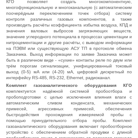
КГО позволяет создать многокомпонентную,
многофункциональную и многоканальную (с автоматическим
поочерёдным переключением точек отбора) систему
контроля различных газовых компонентов, а также
производить расчёты коэффициента избытка воздуха, КПД и
значения валовых выбросов загрязняющих веществ,
значение углеродного потенциала в процессах цементации и
нитроцементации и другие расчёты, с выводом информации
на ПЭВМ или существующую АСУ ТП в протоколе обмена
Заказчика. Выход информации по заявке Заказчика может
быть в различном виде - «сухие» контакты реле по двум или
трём порогам сигнализации, унифицированный токовый
выход (0-5) мА или (4-20) мА, цифровой дискретный по
интерфейсу RS-485, RS-232, Ethernet, радиоканал.
Комплект газоаналитического оборудования КГО
комплектуется надёжной системой пробоотбора и
пробоподготовки с целью исключения влияния влаги с
автоматическим сливом конденсата, механических
примесей, агрессивных примесей, обеспечения
быстродействия прохождения измеряемой пробы с
помощью принудительного отбора пробы. Комплект
газоаналитического оборудования включает пробоотборное
устройство с обеспечением обратной продувки с длиной