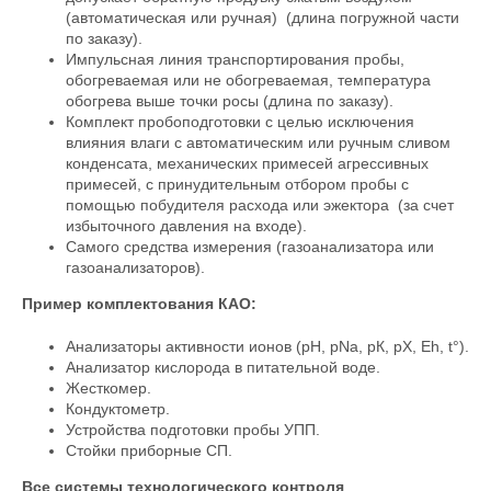
(автоматическая или ручная) (длина погружной части
по заказу).
Импульсная линия транспортирования пробы,
обогреваемая или не обогреваемая, температура
обогрева выше точки росы (длина по заказу).
Комплект пробоподготовки с целью исключения
влияния влаги с автоматическим или ручным сливом
конденсата, механических примесей агрессивных
примесей, с принудительным отбором пробы с
помощью побудителя расхода или эжектора (за счет
избыточного давления на входе).
Самого средства измерения (газоанализатора или
газоанализаторов).
Пример комплектования КАО:
Анализаторы активности ионов (рН, рNa, рК, рХ, Eh, t°).
Анализатор кислорода в питательной воде.
Жесткомер.
Кондуктометр.
Устройства подготовки пробы УПП.
Стойки приборные СП.
Все системы технологического контроля