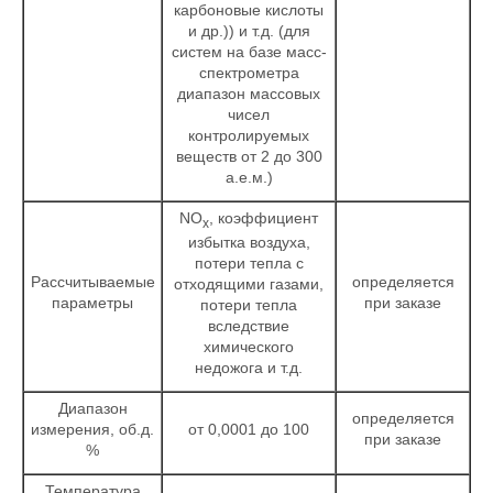
карбоновые кислоты
и др.)) и т.д. (для
систем на базе масс-
спектрометра
диапазон массовых
чисел
контролируемых
веществ от 2 до 300
а.е.м.)
NO
, коэффициент
х
избытка воздуха,
потери тепла с
Рассчитываемые
определяется
отходящими газами,
параметры
при заказе
потери тепла
вследствие
химического
недожога и т.д.
Диапазон
определяется
измерения, об.д.
от 0,0001 до 100
при заказе
%
Температура