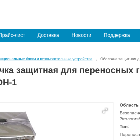
Прайс-лист
Доставка
Новости
Поддержка
нкциональные блоки и вспомогательные устройства
Оболочка защитная д
чка защитная для переносных 
Н-1
Область
Безопасно
Экология
Тип:
Переносн