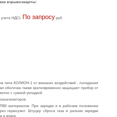
вка взрывозащиты:
По запросу
 учета НДС):
руб.
ов типа КОЛИОН-1 от внешних воздействий - попадания
ая оболочка также кратковременно защищает прибор от
ктно с сумкой-укладкой.
зоанализаторов.
о ПВХ материалов. При зарядке и в рабочем положении
ерез гермоузел. Штуцер сброса газа и разъем зарядки
 и влаги.