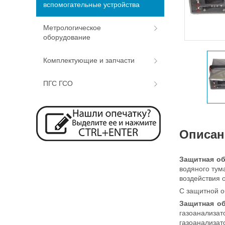
вспомогательные устройства
Метрологическое
оборудование
Комплектующие и запчасти
ПГС ГСО
Описан
Защитная о
водяного тум
воздействия 
С защитной о
Защитная о
газоанализат
газоанализат