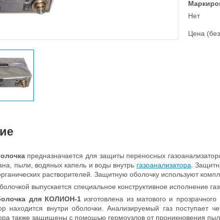
Маркиро
Нет
Цена (без
ие
болочка
предназначается для защиты переносных газоанализатор
ана, пыли, водяных капель и воды внутрь
газоанализатора
. Защитн
органических растворителей. Защитную оболочку используют компле
болочкой выпускается специальное конструктивное исполнение га
болочка для КОЛИОН-1
изготовлена из матового и прозрачног
ор находится внутри оболочки. Анализируемый газ поступает ч
ора также защищены с помощью гермоузлов от проникновения пыли