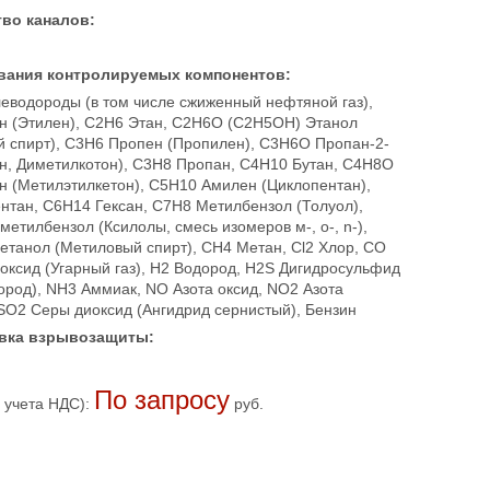
во каналов:
вания контролируемых компонентов:
леводороды (в том числе сжиженный нефтяной газ),
н (Этилен), C2H6 Этан, C2H6O (C2H5OH) Этанол
й спирт), C3H6 Пропен (Пропилен), C3H6O Пропан-2-
он, Диметилкотон), C3H8 Пропан, C4H10 Бутан, C4H8O
н (Метилэтилкетон), C5H10 Амилен (Циклопентан),
нтан, C6H14 Гексан, C7H8 Метилбензол (Толуол),
етилбензол (Ксилолы, смесь изомеров м-, o-, n-),
танол (Метиловый спирт), CH4 Метан, Cl2 Хлор, CO
оксид (Угарный газ), H2 Водород, H2S Дигидросульфид
ород), NH3 Аммиак, NO Азота оксид, NO2 Азота
 SO2 Серы диоксид (Ангидрид сернистый), Бензин
вка взрывозащиты:
По запросу
 учета НДС):
руб.