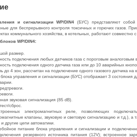
ие
вления и сигнализации WP/DIN4
(БУС) представляют собой 
ные для беспрерывного контроля токсичных и горючих газов. Пр
ектах коммунального хозяйства, в котельных, работают совместно с
блоков WP/DIN4:
шой размер.
ность подключения любых датчиков газа с пороговым аналоговым 
ость подключения одного датчика газа или до 10 аварийных кнопо
ь до 4 зон, рассчитан на подключение одного газового датчика на 
блока управления и сигнализации (БУС) отображает 3 состояния д
варии.
редтревоги.
ревоги.
ная звуковая сигнализация (85 dB).
тест/сброс.
троенных электромагнитных реле, позволяющих подключат
омагнитные клапаны, звуковую и световую сигнализацию и т.д.), а 
и другие цепи автоматики.
ебойное питание блока управления и сигнализации и подключенны
дключения резервного источника питания (12V); встроенное зар