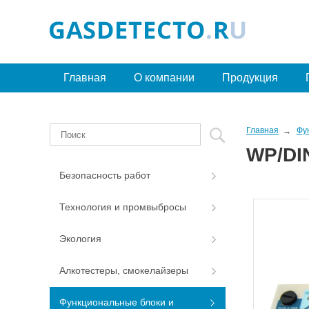
Главная
О компании
Продукция
Главная
Фу
WP/DI
Безопасность работ
Технология и промвыбросы
Экология
Алкотестеры, смокелайзеры
Функциональные блоки и