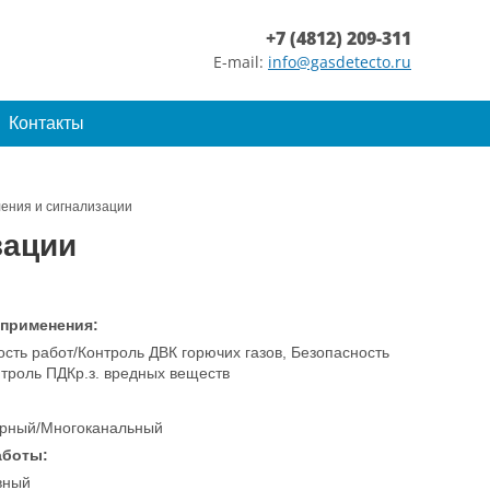
+7 (4812) 209-311
E-mail:
info@gasdetecto.ru
Контакты
ления и сигнализации
зации
 применения:
сть работ/Контроль ДВК горючих газов, Безопасность
нтроль ПДКр.з. вредных веществ
рный/Многоканальный
аботы:
вный