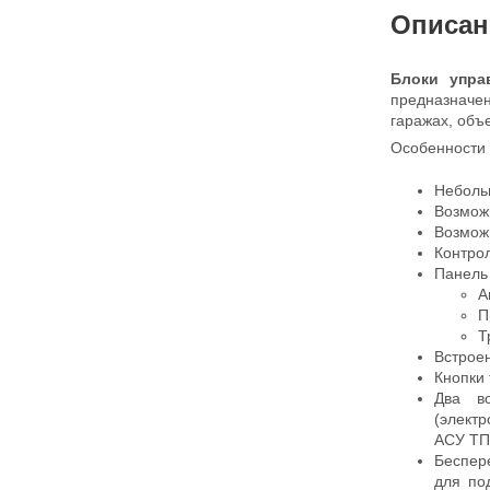
Описан
Блоки упра
предназначен
гаражах, объ
Особенности
Неболь
Возмож
Возможн
Контрол
Панель 
А
П
Т
Встроен
Кнопки 
Два вс
(электр
АСУ ТП 
Беспер
для по