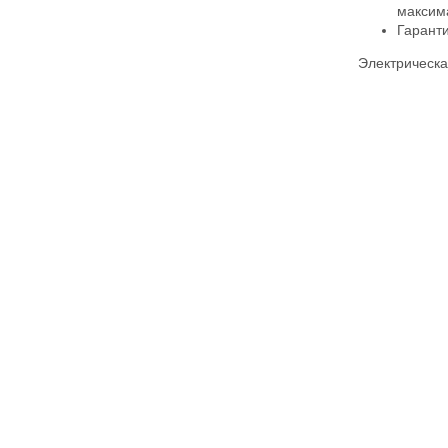
максима
Гаранти
Электрическ