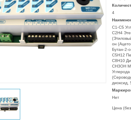
Количест
4
Наимено
C1-C5 Уг
C2H4 Эте
(Этиловы
он (Ацет
Бутан-2-о
C5H12 Пе
C8H10 Дим
CH3OH Ме
Углерода 
(Серовод
диоксид,
Маркиро
Нет
Цена (без