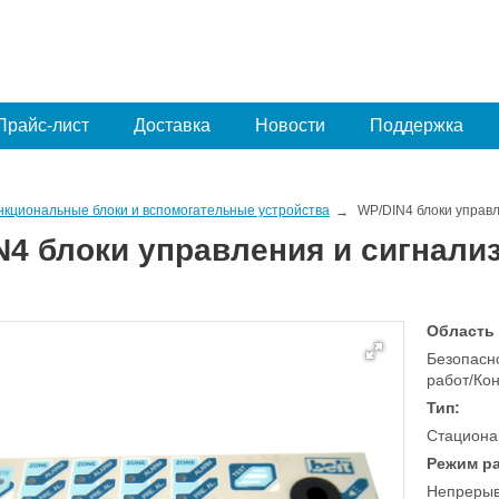
Прайс-лист
Доставка
Новости
Поддержка
нкциональные блоки и вспомогательные устройства
WP/DIN4 блоки управ
N4 блоки управления и сигнали
Область
Безопасно
работ/Ко
Тип:
Стациона
Режим р
Непреры