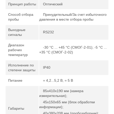
Принцип работы
Оптический
Способ отбора
Принудительный/За счет избыточного
пробы
давления в месте отбора пробы
Выходные
RS232
сигналы
Диапазон
-30 °С ... +45 °С (СМОГ-2-01); -5 °С ...
рабочих
+35 °С (СМОГ-2-02)
температур
Исполнение по
IP40
степени защиты
Питание
= 4,2...5,2 В, = 5 В
85х410х190 мм (камера
измерительная);
45х150х65 мм (блок обработки
информации);
Габариты
40х380х208 мм (пробозаборник);