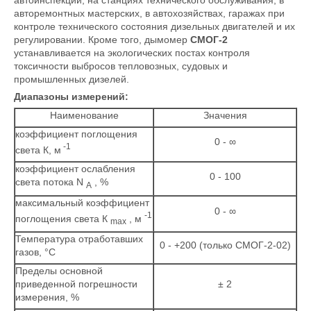
автоинспекции, на станциях технического обслуживания, в
авторемонтных мастерских, в автохозяйствах, гаражах при
контроле технического состояния дизельных двигателей и их
регулировании. Кроме того, дымомер
СМОГ-2
устанавливается на экологических постах контроля
токсичности выбросов тепловозных, судовых и
промышленных дизелей.
Диапазоны измерений:
Наименование
Значения
коэффициент поглощения
0 - ∞
-1
света К, м
коэффициент ослабления
0 - 100
света потока N
, %
А
максимальный коэффициент
0 - ∞
-1
поглощения света К
, м
max
Температура отработавших
0 - +200 (только СМОГ-2-02)
газов, °С
Пределы основной
приведенной погрешности
± 2
измерения, %