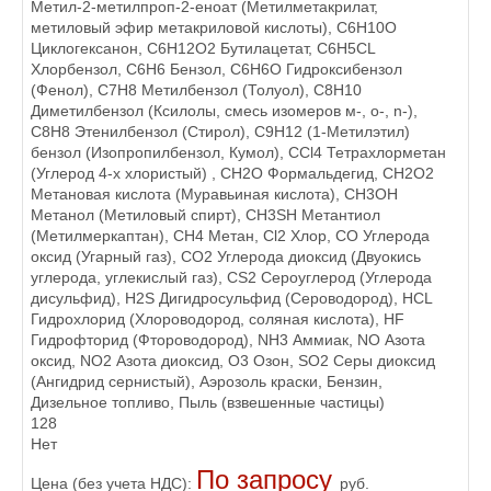
Метил-2-метилпроп-2-еноат (Метилметакрилат,
метиловый эфир метакриловой кислоты), C6H10O
Циклогексанон, C6H12O2 Бутилацетат, C6H5CL
Хлорбензол, C6H6 Бензол, C6H6O Гидроксибензол
(Фенол), C7H8 Метилбензол (Толуол), C8H10
Диметилбензол (Ксилолы, смесь изомеров м-, o-, n-),
C8H8 Этенилбензол (Стирол), C9H12 (1-Метилэтил)
бензол (Изопропилбензол, Кумол), CCl4 Тетрахлорметан
(Углерод 4-х хлористый) , CH2O Формальдегид, CH2O2
Метановая кислота (Муравьиная кислота), CH3OH
Метанол (Метиловый спирт), CH3SH Метантиол
(Метилмеркаптан), CH4 Метан, Cl2 Хлор, CO Углерода
оксид (Угарный газ), CO2 Углерода диоксид (Двуокись
углерода, углекислый газ), CS2 Сероуглерод (Углерода
дисульфид), H2S Дигидросульфид (Сероводород), HCL
Гидрохлорид (Хлороводород, соляная кислота), HF
Гидрофторид (Фтороводород), NH3 Аммиак, NO Азота
оксид, NO2 Азота диоксид, O3 Озон, SO2 Серы диоксид
(Ангидрид сернистый), Аэрозоль краски, Бензин,
Дизельное топливо, Пыль (взвешенные частицы)
128
Нет
По запросу
Цена (без учета НДС):
руб.