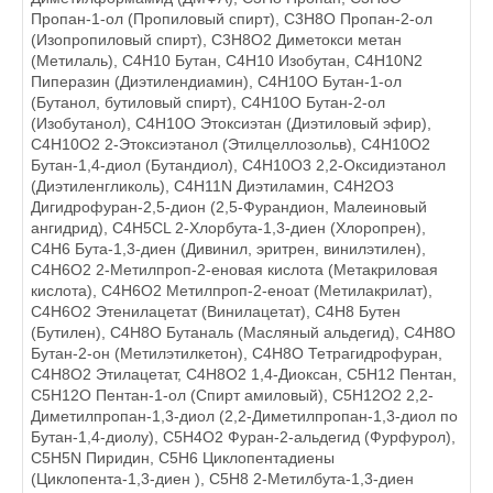
Пропан-1-ол (Пропиловый спирт), C3H8O Пропан-2-ол
(Изопропиловый спирт), C3H8O2 Диметокси метан
(Метилаль), C4H10 Бутан, C4H10 Изобутан, C4H10N2
Пиперазин (Диэтилендиамин), C4H10O Бутан-1-ол
(Бутанол, бутиловый спирт), C4H10O Бутан-2-ол
(Изобутанол), C4H10O Этоксиэтан (Диэтиловый эфир),
C4H10O2 2-Этоксиэтанол (Этилцеллозольв), C4H10O2
Бутан-1,4-диол (Бутандиол), C4H10O3 2,2-Оксидиэтанол
(Диэтиленгликоль), C4H11N Диэтиламин, C4H2O3
Дигидрофуран-2,5-дион (2,5-Фурандион, Малеиновый
ангидрид), C4H5CL 2-Хлорбута-1,3-диен (Хлоропрен),
C4H6 Бута-1,3-диен (Дивинил, эритрен, винилэтилен),
C4H6O2 2-Метилпроп-2-еновая кислота (Метакриловая
кислота), C4H6O2 Метилпроп-2-еноат (Метилакрилат),
C4H6O2 Этенилацетат (Винилацетат), C4H8 Бутен
(Бутилен), C4H8O Бутаналь (Масляный альдегид), C4H8O
Бутан-2-он (Метилэтилкетон), C4H8O Тетрагидрофуран,
C4H8O2 Этилацетат, C4Н8O2 1,4-Диоксан, C5H12 Пентан,
C5H12O Пентан-1-ол (Спирт амиловый), C5H12O2 2,2-
Диметилпропан-1,3-диол (2,2-Диметилпропан-1,3-диол по
Бутан-1,4-диолу), C5H4O2 Фуран-2-альдегид (Фурфурол),
C5H5N Пиридин, C5H6 Циклопентадиены
(Циклопента-1,3-диен ), C5H8 2-Метилбута-1,3-диен