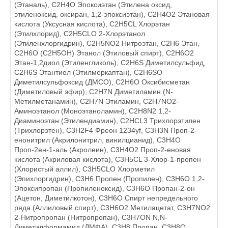
(Этаналь), C2H4O Эпоксиэтан (Этилена оксид,
этиленоксид, оксиран, 1,2-эпоксиэтан), C2H4O2 Этановая
кислота (Уксусная кислота), C2H5CL Хлорэтан
(Этилхлорид), C2H5CLО 2-Хлорэтанол
(Этиленхлоргидрин), C2H5NO2 Нитроэтан, C2H6 Этан,
C2H6O (C2H5OH) Этанол (Этиловый спирт), C2H6O2
Этан-1,2диол (Этиленгликоль), C2H6S Диметилсульфид,
C2H6S Этантиол (Этилмеркаптан), C2H6SO
Диметилсульфоксид (ДМСО), C2H6О Оксибисметан
(Диметиловый эфир), C2H7N Диметиламин (N-
Метилметанамин), C2H7N Этиламин, C2H7NO2-
Аминоэтанол (Моноэтаноламин), C2H8N2 1,2-
Диаминоэтан (Этилендиамин), C2HCL3 Трихлорэтилен
(Трихлорэтен), C3H2F4 Фреон 1234уf, C3H3N Проп-2-
енонитрил (Акрилонитрил, винилцианид), C3H4O
Проп-2ен-1-аль (Акролеин), C3H4O2 Проп-2-еновая
кислота (Акриловая кислота), C3H5CL 3-Хлор-1-пропен
(Хлористый аллил), C3H5CLO Хлорметил
(Эпихлоргидрин), C3H6 Пропен (Пропилен), C3H6O 1,2-
Эпоксипропан (Пропиленоксид), C3H6O Пропан-2-он
(Ацетон, Диметилкотон), C3H6O Спирт непредельного
ряда (Аллиловый спирт), C3H6O2 Метилацетат, C3H7NO2
2-Нитропропан (Нитропропан), C3H7ON N,N-
Диметилформамид (ДМФА), C3H8 Пропан, C3H8O