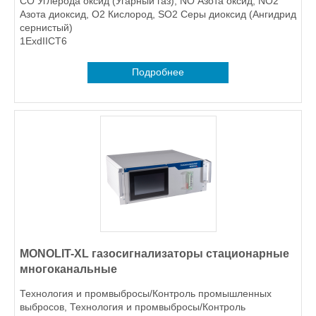
CO Углерода оксид (Угарный газ), NO Азота оксид, NO2
Азота диоксид, O2 Кислород, SO2 Серы диоксид (Ангидрид
сернистый)
1ExdIICT6
Подробнее
MONOLIT-XL газосигнализаторы стационарные
многоканальные
Технология и промвыбросы/Контроль промышленных
выбросов, Технология и промвыбросы/Контроль