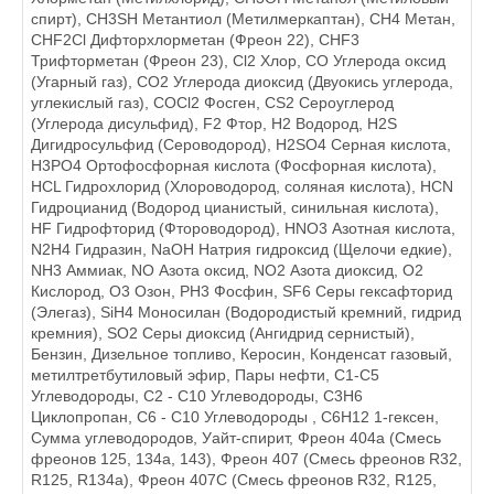
спирт), CH3SH Метантиол (Метилмеркаптан), CH4 Метан,
CHF2Cl Дифторхлорметан (Фреон 22), CHF3
Трифторметан (Фреон 23), Cl2 Хлор, CO Углерода оксид
(Угарный газ), CO2 Углерода диоксид (Двуокись углерода,
углекислый газ), COCl2 Фосген, CS2 Сероуглерод
(Углерода дисульфид), F2 Фтор, H2 Водород, H2S
Дигидросульфид (Сероводород), H2SO4 Серная кислота,
H3РO4 Ортофосфорная кислота (Фосфорная кислота),
HCL Гидрохлорид (Хлороводород, соляная кислота), HCN
Гидроцианид (Водород цианистый, синильная кислота),
HF Гидрофторид (Фтороводород), HNO3 Азотная кислота,
N2H4 Гидразин, NaOH Натрия гидроксид (Щелочи едкие),
NH3 Аммиак, NO Азота оксид, NO2 Азота диоксид, O2
Кислород, O3 Озон, PH3 Фосфин, SF6 Серы гексафторид
(Элегаз), SiH4 Моносилан (Водородистый кремний, гидрид
кремния), SO2 Серы диоксид (Ангидрид сернистый),
Бензин, Дизельное топливо, Керосин, Конденсат газовый,
метилтретбутиловый эфир, Пары нефти, С1-С5
Углеводороды, С2 - С10 Углеводороды, С3Н6
Циклопропан, С6 - С10 Углеводороды , С6Н12 1-гексен,
Сумма углеводородов, Уайт-спирит, Фреон 404а (Смесь
фреонов 125, 134а, 143), Фреон 407 (Смесь фреонов R32,
R125, R134a), Фреон 407C (Смесь фреонов R32, R125,