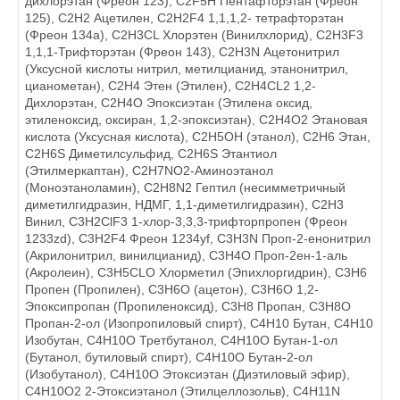
дихлорэтан (Фреон 123), C2F5Н Пентафторэтан (Фреон
125), C2H2 Ацетилен, C2H2F4 1,1,1,2- тетрафторэтан
(Фреон 134а), C2H3CL Хлорэтен (Винилхлорид), C2H3F3
1,1,1-Трифторэтан (Фреон 143), C2H3N Ацетонитрил
(Уксусной кислоты нитрил, метилцианид, этанонитрил,
цианометан), C2H4 Этен (Этилен), C2H4CL2 1,2-
Дихлорэтан, C2H4O Эпоксиэтан (Этилена оксид,
этиленоксид, оксиран, 1,2-эпоксиэтан), C2H4O2 Этановая
кислота (Уксусная кислота), C2H5OH (этанол), C2H6 Этан,
C2H6S Диметилсульфид, C2H6S Этантиол
(Этилмеркаптан), C2H7NO2-Аминоэтанол
(Моноэтаноламин), C2H8N2 Гептил (несимметричный
диметилгидразин, НДМГ, 1,1-диметилгидразин), C2Н3
Винил, C3H2ClF3 1-хлор-3,3,3-трифторпропен (Фреон
1233zd), C3H2F4 Фреон 1234уf, C3H3N Проп-2-енонитрил
(Акрилонитрил, винилцианид), C3H4O Проп-2ен-1-аль
(Акролеин), C3H5CLO Хлорметил (Эпихлоргидрин), C3H6
Пропен (Пропилен), C3H6O (ацетон), C3H6O 1,2-
Эпоксипропан (Пропиленоксид), C3H8 Пропан, C3H8O
Пропан-2-ол (Изопропиловый спирт), C4H10 Бутан, C4H10
Изобутан, C4H10O Третбутанол, C4H10O Бутан-1-ол
(Бутанол, бутиловый спирт), C4H10O Бутан-2-ол
(Изобутанол), C4H10O Этоксиэтан (Диэтиловый эфир),
C4H10O2 2-Этоксиэтанол (Этилцеллозольв), C4H11N