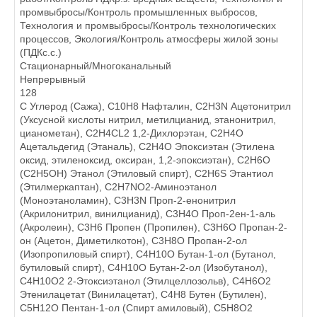
промвыбросы/Контроль промышленных выбросов,
Технология и промвыбросы/Контроль технологических
процессов, Экология/Контроль атмосферы жилой зоны
(ПДКс.с.)
Стационарный/Многоканальный
Непрерывный
128
C Углерод (Сажа), C10H8 Нафталин, C2H3N Ацетонитрил
(Уксусной кислоты нитрил, метилцианид, этанонитрил,
цианометан), C2H4CL2 1,2-Дихлорэтан, C2H4O
Ацетальдегид (Этаналь), C2H4O Эпоксиэтан (Этилена
оксид, этиленоксид, оксиран, 1,2-эпоксиэтан), C2H6O
(C2H5OH) Этанол (Этиловый спирт), C2H6S Этантиол
(Этилмеркаптан), C2H7NO2-Аминоэтанол
(Моноэтаноламин), C3H3N Проп-2-енонитрил
(Акрилонитрил, винилцианид), C3H4O Проп-2ен-1-аль
(Акролеин), C3H6 Пропен (Пропилен), C3H6O Пропан-2-
он (Ацетон, Диметилкотон), C3H8O Пропан-2-ол
(Изопропиловый спирт), C4H10O Бутан-1-ол (Бутанол,
бутиловый спирт), C4H10O Бутан-2-ол (Изобутанол),
C4H10O2 2-Этоксиэтанол (Этилцеллозольв), C4H6O2
Этенилацетат (Винилацетат), C4H8 Бутен (Бутилен),
C5H12O Пентан-1-ол (Спирт амиловый), C5Н8О2