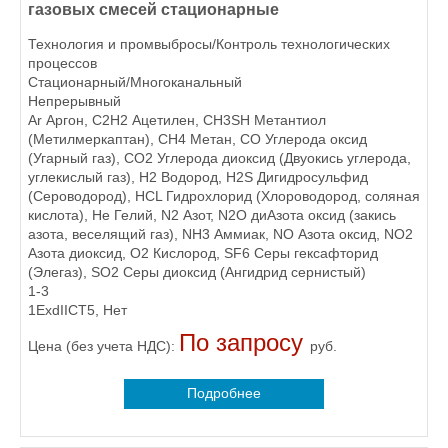
газовых смесей стационарные
Технология и промвыбросы/Контроль технологических
процессов
Стационарный/Многоканальный
Непрерывный
Ar Аргон, C2H2 Ацетилен, CH3SH Метантиол
(Метилмеркаптан), CH4 Метан, CO Углерода оксид
(Угарный газ), CO2 Углерода диоксид (Двуокись углерода,
углекислый газ), H2 Водород, H2S Дигидросульфид
(Сероводород), HCL Гидрохлорид (Хлороводород, соляная
кислота), He Гелий, N2 Азот, N2O диАзота оксид (закись
азота, веселящий газ), NH3 Аммиак, NO Азота оксид, NO2
Азота диоксид, O2 Кислород, SF6 Серы гексафторид
(Элегаз), SO2 Серы диоксид (Ангидрид сернистый)
1-3
1ExdIICT5, Нет
По запросу
Цена (без учета НДС):
руб.
Подробнее