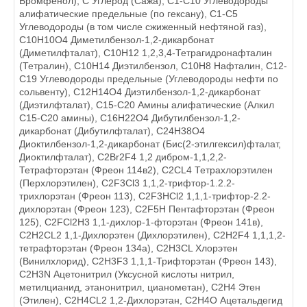
Бромфенол), C Углерод (Сажа), C1-C10 Углеводороды
алифатические предельные (по гексану), C1-C5
Углеводороды (в том числе сжиженный нефтяной газ),
C10H10O4 Диметилбензол-1,2-дикарбонат
(Диметилфталат), C10H12 1,2,3,4-Тетрагидронафталин
(Тетралин), C10H14 Диэтилбензол, C10H8 Нафталин, C12-
C19 Углеводороды предельные (Углеводороды нефти по
сольвенту), C12Н14О4 Диэтилбензол-1,2-дикарбонат
(Диэтилфталат), C15-С20 Амины алифатические (Алкил
С15-С20 амины), C16H22O4 Дибутилбензол-1,2-
дикарбонат (Дибутилфталат), C24Н38О4
Диоктилбензол-1,2-дикарбонат (Бис(2-этилгексил)фталат,
Диоктилфталат), C2Br2F4 1,2 дибром-1,1,2,2-
Тетрафторэтан (Фреон 114в2), C2CL4 Тетрахлорэтилен
(Перхлорэтилен), C2F3Cl3 1,1,2-трифтор-1.2.2-
трихлорэтан (Фреон 113), C2F3HCl2 1,1,1-трифтор-2.2-
дихлорэтан (Фреон 123), C2F5Н Пентафторэтан (Фреон
125), C2FCl2H3 1,1-дихлор-1-фторэтан (Фреон 141в),
C2H2CL2 1,1-Дихлорэтен (Дихлорэтилен), C2H2F4 1,1,1,2-
тетрафторэтан (Фреон 134а), C2H3CL Хлорэтен
(Винилхлорид), C2H3F3 1,1,1-Трифторэтан (Фреон 143),
C2H3N Ацетонитрил (Уксусной кислоты нитрил,
метилцианид, этанонитрил, цианометан), C2H4 Этен
(Этилен), C2H4CL2 1,2-Дихлорэтан, C2H4O Ацетальдегид