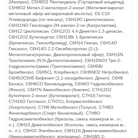
(Изопрен), C5H8O2 Пентандиаль (Глутаровый альдегид),
C5Н8О2 Метил-2-метилпроп-2-еноат (Метилметакрилат,
метиловый эфир метакриловой кислоты), C6-C10
Углеводороды (по гексану), C6H10O Циклогексанон,
C6H11NO Гексагидро-2Н-азепин-2-он (Капролактам),
C6H12 Циклогексан, C6H12O2 4,4 Диметил-1,3-диоксан,
C6H12O2 Бутилацетат, C6H13Br 1-Бромгексан
(Бромгексан, Гексилбромид), C6H14 Гексан, C6H14O
Гексанол, C6H14О 2,2-Оксибиспропан (2-(1-
Метилэтокси)пропан, Диизопропиловый эфир), C6H15N
Триэтиламин (N,N-Диэтилэтанамин), C6H15NO3 Три-2-
(гидроксиэтил)амин (Триэтаноламин), C6H5Br
Бромбензол, C6H5CL Хлорбензол, C6H5NO2 Нитробензол,
C6H5OC5H5 Бифенил (1,1-оксидибензол, Динил), C6H6
Бензол, C6H6CO Бензальдегид, C6H6O Гидроксибензол
(Фенол), C6H7N Аминобензол (Анилин), C7H12O2
Бутилпроп-2-еноат (Бутилакрилат), C7H16 Гептан,
C7H16O Гептанол, C7H7CL Хлорметилбензол
(Хлортолуол), C7H8 Метилбензол (Толуол), C7H8O
Фенилкарбинол (Спирт бензиловый), C7Н8О
Гидроксиметилбензол (Крезолы, смесь изомеров м-, o-,
n-), C8H10 Диметилбензол (Ксилолы, смесь изомеров м-,
o-, n-), C8H10 Этилбензол, C8H11N Диметиламинобензол
(Аминодиметилбензол, ксилидины), C8H18O 2-