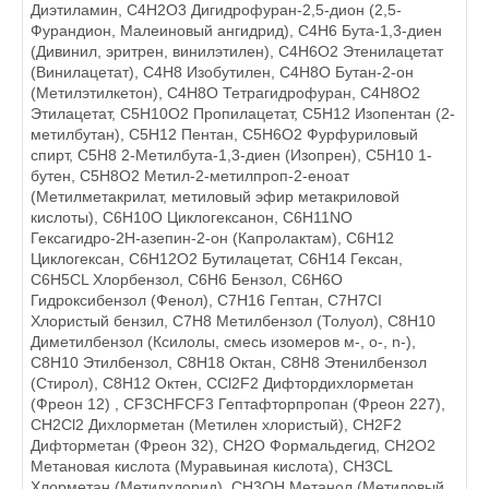
Диэтиламин, C4H2O3 Дигидрофуран-2,5-дион (2,5-
Фурандион, Малеиновый ангидрид), C4H6 Бута-1,3-диен
(Дивинил, эритрен, винилэтилен), C4H6O2 Этенилацетат
(Винилацетат), C4H8 Изобутилен, C4H8O Бутан-2-он
(Метилэтилкетон), C4H8O Тетрагидрофуран, C4H8O2
Этилацетат, C5H10O2 Пропилацетат, C5H12 Изопентан (2-
метилбутан), C5H12 Пентан, C5H6O2 Фурфуриловый
спирт, C5H8 2-Метилбута-1,3-диен (Изопрен), C5Н10 1-
бутен, C5Н8О2 Метил-2-метилпроп-2-еноат
(Метилметакрилат, метиловый эфир метакриловой
кислоты), C6H10O Циклогексанон, C6H11NO
Гексагидро-2Н-азепин-2-он (Капролактам), C6H12
Циклогексан, C6H12O2 Бутилацетат, C6H14 Гексан,
C6H5CL Хлорбензол, C6H6 Бензол, C6H6O
Гидроксибензол (Фенол), C7H16 Гептан, C7H7CI
Хлористый бензил, C7H8 Метилбензол (Толуол), C8H10
Диметилбензол (Ксилолы, смесь изомеров м-, o-, n-),
C8H10 Этилбензол, C8H18 Октан, C8H8 Этенилбензол
(Стирол), C8Н12 Октен, CCl2F2 Дифтордихлорметан
(Фреон 12) , CF3CHFCF3 Гептафторпропан (Фреон 227),
CH2Cl2 Дихлорметан (Метилен хлористый), CH2F2
Дифторметан (Фреон 32), CH2O Формальдегид, CH2O2
Метановая кислота (Муравьиная кислота), CH3CL
Хлорметан (Метилхлорид), CH3OH Метанол (Метиловый