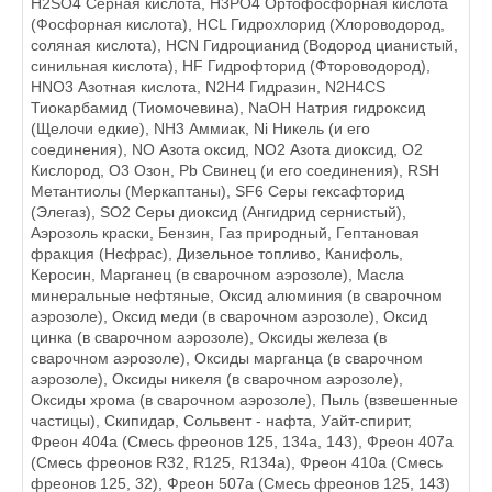
H2SO4 Серная кислота, H3РO4 Ортофосфорная кислота
(Фосфорная кислота), HCL Гидрохлорид (Хлороводород,
соляная кислота), HCN Гидроцианид (Водород цианистый,
синильная кислота), HF Гидрофторид (Фтороводород),
HNO3 Азотная кислота, N2H4 Гидразин, N2H4CS
Тиокарбамид (Тиомочевина), NaOH Натрия гидроксид
(Щелочи едкие), NH3 Аммиак, Ni Никель (и его
соединения), NO Азота оксид, NO2 Азота диоксид, O2
Кислород, O3 Озон, Pb Свинец (и его соединения), RSH
Метантиолы (Меркаптаны), SF6 Серы гексафторид
(Элегаз), SO2 Серы диоксид (Ангидрид сернистый),
Аэрозоль краски, Бензин, Газ природный, Гептановая
фракция (Нефрас), Дизельное топливо, Канифоль,
Керосин, Марганец (в сварочном аэрозоле), Масла
минеральные нефтяные, Оксид алюминия (в сварочном
аэрозоле), Оксид меди (в сварочном аэрозоле), Оксид
цинка (в сварочном аэрозоле), Оксиды железа (в
сварочном аэрозоле), Оксиды марганца (в сварочном
аэрозоле), Оксиды никеля (в сварочном аэрозоле),
Оксиды хрома (в сварочном аэрозоле), Пыль (взвешенные
частицы), Скипидар, Сольвент - нафта, Уайт-спирит,
Фреон 404а (Смесь фреонов 125, 134а, 143), Фреон 407а
(Смесь фреонов R32, R125, R134a), Фреон 410а (Смесь
фреонов 125, 32), Фреон 507а (Смесь фреонов 125, 143)