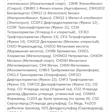
этилгексанол (Изооктиловый спирт) , C8H8 Этенилбензол
(Стирол), C8H8O 1-Фенил-этанон (Ацетофенон), C9H10O2
Бензилацетат, C9H12 (1-Метилэтил) бензол
(Изопропилбензол, Кумол), C9H12 1-Метил-4-этилбензол
(Этилтолуол), CCl2F2 Дифтордихлорметан (Фреон 12) ,
CCl3F Трихлорфторметан (Фреон 11), CCl4
Тетрахлорметан (Углерод 4-х хлористый) , CF3Cl
Трифторхлорметан (Фреон 13), CF4 Тетрафторметан
(Фреон 14), CH2Cl2 Дихлорметан (Метилен хлористый),
CH2O Формальдегид, CH2O2 Метановая кислота
(Муравьиная кислота), CH3Br Бромметан, CH3CL
Хлорметан (Метилхлорид), CH3NO2 Нитрометан, CH3OH
Метанол (Метиловый спирт), CH3SH Метантиол
(Метилмеркаптан), CH4 Метан, CH5N Метиламин
(Монометиламин), CHBr3 Трибромметан (Бромоформ),
CHCL3 Трихлорметан (Хлороформ), CHF2Cl
Дифторхлорметан (Фреон 22), CHF3 Трифторметан
(Фреон 23), CHFCl2 Дихлорфторметан (Фреон 21), Cl2
Хлор, CO Углерода оксид (Угарный газ), CO2 Углерода
диоксид (Двуокись углерода, углекислый газ), CONH3
Формамид, Cr2O3 ди Хром триоксид (по хрому III), CS2
Сероуглерод (Углерода дисульфид), Cu Медь, Fe2O3
диЖелеза триоксид, H2S Дигидросульфид (Сероводород),