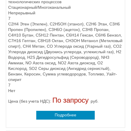
технологических процессов
Стационарный/Многоканальный
Непрерывный
7
C2H4 Этен (Этилен), C2H5OH (этанол), C2H6 Этан, C3H6
Пропен (Пропилен), C3H6O (ацетон), C3H8 Пропан,
C4H10 Бутан, C5H12 Пентан, C6H14 Гексан, C6H6 Бензол,
C7H16 Гептан, C8H18 Октан, CH3OH Метанол (Метиловый
спирт), CH4 Метан, CO Углерода оксид (Угарный газ), CO2
Углерода диоксид (Двуокись углерода, углекислый газ), H2
Водород, H2S Дигидросульфид (Сероводород), NH3
Аммиак, NO Азота оксид, NO2 Азота диоксид, O2
Кислород, SO2 Серы диоксид (Ангидрид сернистый),
Бензин, Керосин, Сумма углеводородов, Топливо, Уайт-
спирит
7
Нет
По запросу
Цена (без учета НДС):
руб.
Подробнее