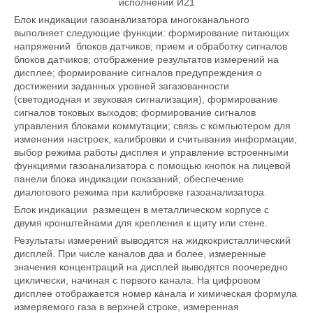
исполнении И21
Блок индикации газоанализатора многоканального
выполняет следующие функции: формирование питающих
напряжений блоков датчиков; прием и обработку сигналов
блоков датчиков; отображение результатов измерений на
дисплее; формирование сигналов предупреждения о
достижении заданных уровней загазованности
(светодиодная и звуковая сигнализация), формирование
сигналов токовых выходов; формирование сигналов
управления блоками коммутации; связь с компьютером для
изменения настроек, калибровки и считывания информации;
выбор режима работы дисплея и управление встроенными
функциями газоанализатора с помощью кнопок на лицевой
панели блока индикации показаний; обеспечение
диалогового режима при калибровке газоанализатора.
Блок индикации размещен в металлическом корпусе с
двумя кронштейнами для крепления к щиту или стене.
Результаты измерений выводятся на жидкокристаллический
дисплей. При числе каналов два и более, измеренные
значения концентраций на дисплей выводятся поочередно
циклически, начиная с первого канала. На цифровом
дисплее отображается номер канала и химическая формула
измеряемого газа в верхней строке, измеренная