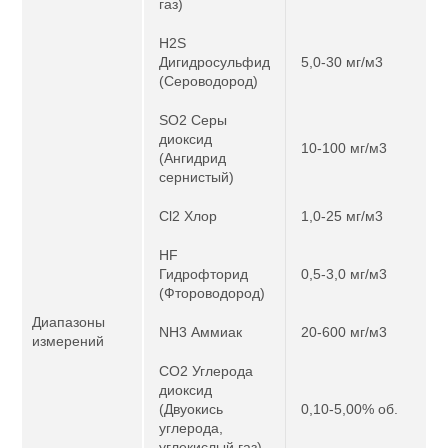
газ)
H2S
Дигидросульфид
5,0-30 мг/м3
(Сероводород)
SO2 Серы
диоксид
10-100 мг/м3
(Ангидрид
сернистый)
Cl2 Хлор
1,0-25 мг/м3
HF
Гидрофторид
0,5-3,0 мг/м3
(Фтороводород)
Диапазоны
NH3 Аммиак
20-600 мг/м3
измерений
CO2 Углерода
диоксид
(Двуокись
0,10-5,00% об.
углерода,
углекислый газ)