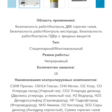
Область применения:
Безопасность работ/Контроль ДВК горючих газов,
Безопасность работ/Контроль кислорода, Безопасность
работ/Контроль ПДКр.з. вредных веществ
Тип:
Стационарный/Многоканальный
Режим работы:
Непрерывный
Количество каналов:
16
Наименования контролируемых компонентов:
C3H8 Пропан, C6H14 Гексан, CH4 Метан, Cl2 Хлор, CO
Углерода оксид (Угарный газ), CO2 Углерода диоксид
(Двуокись углерода, углекислый газ), H2 Водород, H2S
Дигидросульфид (Сероводород), HF Гидрофторид
(Фтороводород), NH3 Аммиак, O2 Кислород, SO2 Серы
диоксид (Ангидрид сернистый), Сумма горючих газов