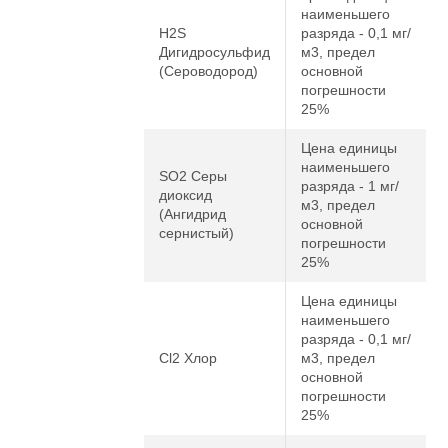
наименьшего
H2S
разряда - 0,1 мг/
Дигидросульфид
м3, предел
(Сероводород)
основной
погрешности
25%
Цена единицы
наименьшего
SO2 Серы
разряда - 1 мг/
диоксид
м3, предел
(Ангидрид
основной
сернистый)
погрешности
25%
Цена единицы
наименьшего
разряда - 0,1 мг/
Cl2 Хлор
м3, предел
основной
погрешности
25%