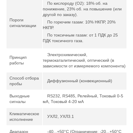
По кислороду (О2): 18% об. на
понижение, 23% об. на повышение (или
другой по заказу).
Пороги
По горючим газам: 10% НКПР, 20%
сигнализации
НКПР.
По токсичным газам: от 1 ПДК до 25
ПДК токсичного газа.
Электрохимический,
Принцип
термокаталитический, оптический (в
работы
зависимости от измеряемого компонента)
Способ отбора
Диффузионный (конвекционный)
пробы
Выходные
RS232, RS485, Релейный, Токовый 0-5
сигналы
мА, Токовый 4-20 мА
Климатическое
УХЛ2, УХЛ3.1
исполнение
Диапазон
-40...+50°С (Ограничение: -20...+50°С