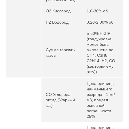
O2 Кислород
1,0-30% об.
H2 Водород
0,20-2,00% об.
5-50% НКПР
(градуировка
может быть
Сумма горючих
выполнена по
газов
CH4, C3H8,
C2H14, H2, CO
(как горючему
газу))
Цена единицы
наименьшего
CO Углерода
разряда - 1 мг/
оксид (Угарный
м3, предел
газ)
основной
погрешности
25%
Цена единицы