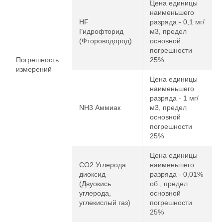
Цена единицы
наименьшего
HF
разряда - 0,1 мг/
Гидрофторид
м3, предел
(Фтороводород)
основной
погрешности
Погрешность
25%
измерений
Цена единицы
наименьшего
разряда - 1 мг/
NH3 Аммиак
м3, предел
основной
погрешности
25%
Цена единицы
CO2 Углерода
наименьшего
диоксид
разряда - 0,01%
(Двуокись
об., предел
углерода,
основной
углекислый газ)
погрешности
25%