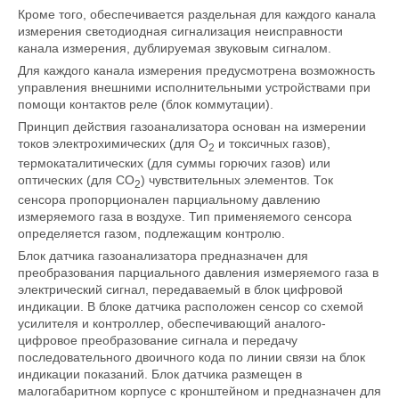
Кроме того, обеспечивается раздельная для каждого канала
измерения светодиодная сигнализация неисправности
канала измерения, дублируемая звуковым сигналом.
Для каждого канала измерения предусмотрена возможность
управления внешними исполнительными устройствами при
помощи контактов реле (блок коммутации).
Принцип действия газоанализатора основан на измерении
токов электрохимических (для O
и токсичных газов),
2
термокаталитических (для суммы горючих газов) или
оптических (для CO
) чувствительных элементов. Ток
2
сенсора пропорционален парциальному давлению
измеряемого газа в воздухе. Тип применяемого сенсора
определяется газом, подлежащим контролю.
Блок датчика газоанализатора предназначен для
преобразования парциального давления измеряемого газа в
электрический сигнал, передаваемый в блок цифровой
индикации. В блоке датчика расположен сенсор со схемой
усилителя и контроллер, обеспечивающий аналого-
цифровое преобразование сигнала и передачу
последовательного двоичного кода по линии связи на блок
индикации показаний. Блок датчика размещен в
малогабаритном корпусе с кронштейном и предназначен для