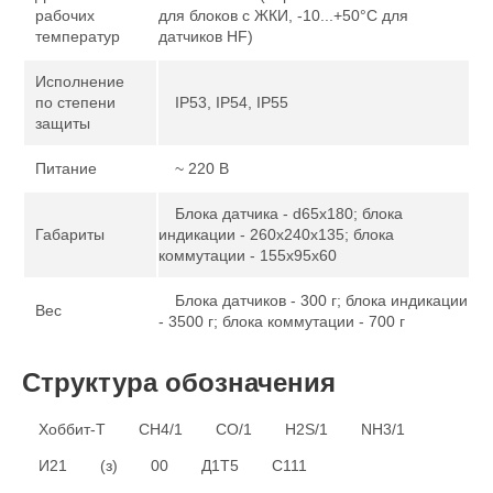
рабочих
для блоков с ЖКИ, -10...+50°С для
температур
датчиков HF)
Исполнение
по степени
IP53, IP54, IP55
защиты
Питание
~ 220 В
Блока датчика - d65х180; блока
Габариты
индикации - 260х240х135; блока
коммутации - 155х95х60
Блока датчиков - 300 г; блока индикации
Вес
- 3500 г; блока коммутации - 700 г
Структура обозначения
Хоббит-Т
CH4/1
CO/1
H2S/1
NH3/1
И21
(з)
00
Д1Т5
С111