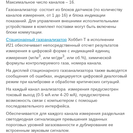
Максимальное число каналов – 16.
Газоанализатор состоит из блоков датчиков (по количеству
каналов измерения, от 1 до 16) и блока индикации
показаний. Для управления внешними исполнительными
устройствами в комплект поставки могут быть включены
блоки коммутации.
Стационарный газоанализатор
Хоббит-Т в исполнении
И21
обеспечивает непосредственный отсчет результатов
измерения в цифровой форме с индикацией единиц
3
3
измерения (мг/м
, или мг/дм
, или об.%), химической
формулы контролируемого газа, номера канала.
На дисплей стационарного газоанализатора также выводятся
сообщения об ошибках, индицируется цифровой диалоговый
режим при калибровке и обработке критических ситуаций.
На каждый канал анализатора измерения предусмотрен
токовый выход (0-5 мА или 4-20 мА), предусмотрена
возможность связи с компьютером с помощью
последовательного интерфейса.
Обеспечивается для каждого канала измерения раздельная
светодиодная сигнализация превышения заданных
пороговых уровней загазованности и дублирование ее
встроенным звуковым сигналом.