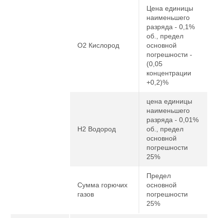
Цена единицы
наименьшего
разряда - 0,1%
об., предел
O2 Кислород
основной
погрешности -
(0,05
концентрации
+0,2)%
цена единицы
наименьшего
разряда - 0,01%
H2 Водород
об., предел
основной
погрешности
25%
Предел
Сумма горючих
основной
газов
погрешности
25%