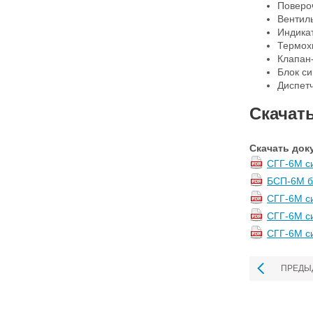
Поверо
Вентил
Индика
Термохи
Клапан
Блок с
Диспет
Скачат
Скачать док
СГГ-6М си
БСП-6М бл
СГГ-6М си
СГГ-6М си
СГГ-6М с
ПРЕДЫ