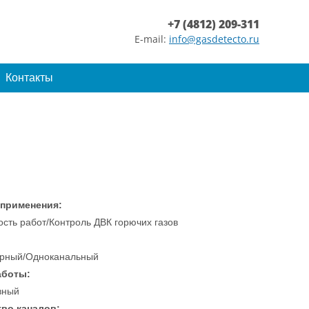
+7 (4812) 209-311
E-mail:
info@gasdetecto.ru
Контакты
 применения:
сть работ/Контроль ДВК горючих газов
рный/Одноканальный
аботы:
вный
во каналов: