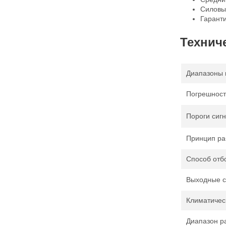
Силовые
Гаранти
Технич
Диапазоны 
Погрешност
Пороги сиг
Принцип ра
Способ отб
Выходные с
Климатичес
Диапазон р