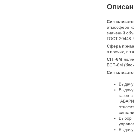
Описан
Сигнализат
атмосфере к
значений объ
ГОСТ 20448-9
Сфера приме
в прочих, в т
СГГ-6М
явля
БСП-6М (блок
Сигнализато
Выдачу
Выдачу
газов 
"АВАРИ
относи
сигнал
Выбор 
управл
Выдачу 