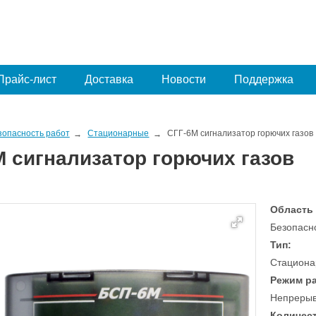
Прайс-лист
Доставка
Новости
Поддержка
зопасность работ
Стационарные
СГГ-6М сигнализатор горючих газов
М сигнализатор горючих газов
Область
Безопасно
Тип:
Стациона
Режим р
Непреры
Количест