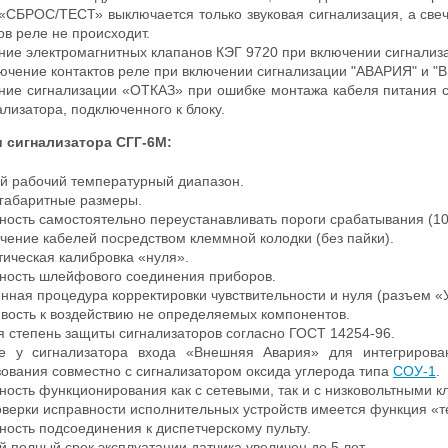
 «СБРОС/ТЕСТ» выключается только звуковая сигнализация, а све
ов реле не происходит.
ние электромагнитных клапанов КЭГ 9720 при включении сигнал
ючение контактов реле при включении сигнализации "АВАРИЯ" и
ние сигнализации «ОТКАЗ» при ошибке монтажа кабеля питания с
ализатора, подключенного к блоку.
 сигнализатора СГГ-6М:
й рабочий температурный диапазон.
габаритные размеры.
ность самостоятельно переустанавливать пороги срабатывания (1
чение кабелей посредством клеммной колодки (без пайки).
ическая калибровка «нуля».
ность шлейфового соединения приборов.
ная процедура корректировки чувствительности и нуля (разъем «
ивость к воздействию не определяемых компонентов.
я степень защиты сигнализаторов согласно ГОСТ 14254-96.
е у сигнализатора входа «Внешняя Авария» для интегрирова
ования совместно с сигнализатором оксида углерода типа
СОУ-1
.
ость функционирования как с сетевыми, так и с низковольтными к
верки исправности исполнительных устройств имеется функция «т
ость подсоединения к диспетчерскому пульту.
 полный срок эксплуатации датчика увеличен до 5 лет.