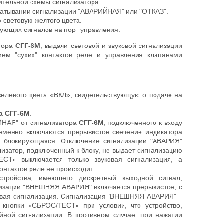
ительной схемы сигнализатора.
абатывании сигнализации "АВАРИЙНАЯ" или "ОТКАЗ".
 световую желтого цвета.
вующих сигналов на порт управления.
атора
СГГ-6М
, выдачи световой и звуковой сигнализации
ем "сухих" контактов реле и управления клапанами
еленого цвета «ВКЛ», свидетельствующую о подаче на
а СГГ-6М
.
ЙНАЯ" от сигнализатора
СГГ-6М
, подключенного к входу
еменно включаются прерывистое свечение индикатора
"- блокирующаяся. Отключение сигнализации "АВАРИЯ"
изатор, подключенный к блоку, не выдает сигнализацию
СТ» выключается только звуковая сигнализация, а
онтактов реле не происходит.
тройства, имеющего дискретный выходной сигнал,
изации "ВНЕШНЯЯ АВАРИЯ" включается прерывистое, с
ковая сигнализация. Сигнализация "ВНЕШНЯЯ АВАРИЯ" –
 кнопки «СБРОС/ТЕСТ» при условии, что устройство,
ной сигнализации. В противном случае, при нажатии