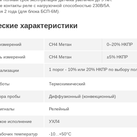
 контакты реле с нагрузочной способностью 230В/5А.
я 2 года (для блока БСП-6М).
еские характеристики
измерений
CH4 Метан
0–20% НКПР
ь измерений
CH4 Метан
±5% НКПР
1 порог - 10% или 20% НКПР по выбору по
нализации
боты
Термохимический
ора пробы
Диффузионный (конвекционный)
игналы
Релейный
кое исполнение
УХЛ4
абочих температур
-10...+50°С