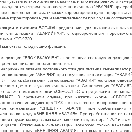
ии чувствительного элемента датчика, или о неисправности измер
 выходного электрического дискретного сигнала "АВАРИЯ" при ср
ию проведения автоматической корректировки нуля - прерывистую
ние корректировки нуля и чувствительности при подаче соответст
изации и питания БСП-6М
предназначен для питания сигнализ
ии сигнализации "АВАРИЙНАЯ", с одновременным переключени
итными КЭГ-9720.
М
выполняет следующие функции:
 индикации "БЛОК ВКЛЮЧЕН" - постоянную световую индикацию з
апряжения питания переменного тока.
 напряжения питания постоянного тока для питания
сигнализатор
ние сигнализации "АВАРИЯ" при получении сигнализации "АВАРИ
К». При срабатывании сигнализации "АВАРИЯ" на блоке одновр
красного цвета и звуковая сигнализация. Сигнализация "АВАРИЯ
но только нажатием кнопки «СБРОС/ТЕСТ» при условии, что сигнал
ЙНАЯ". В противном случае, при нажатии кнопки «СБРОС/ТЕ
стое свечение индикатора "ГАЗ" не отключается и переключение к
ние сигнализации "ВНЕШНЯЯ АВАРИЯ" при срабатывании ус
ченного ко входу «ВНЕШНЯЯ АВАРИЯ». При срабатывании сигнал
енной паузой между вспышками, свечение индикатора "ГАЗ" и зву
ующаяся. Отключение сигнализации возможно только нажатием
ченное ко входу «ВНЕШНЯЯ АВАРИЯ», не выдает сигнал аварий