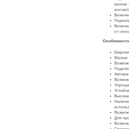
кнопки
контакт
Включе
Перекл
Включе
от сигн
Особенности
Широки
Малые 
Возмож
Подклю
Автомат
Возмож
Упрощен
Устойч
Высока
Наличи
использ
Возможн
Для про
Возможн
Средний