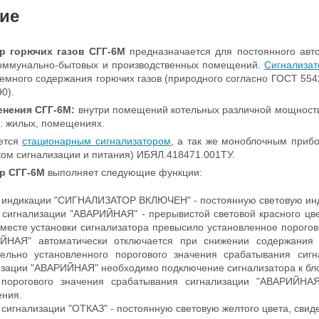
ие
ор горючих газов СГГ-6М
предназначается для постоянного авто
оммунально-бытовых и производственных помещений.
Сигнализат
емного содержания горючих газов (природного согласно ГОСТ 5542
0).
нения СГГ-6М:
внутри помещений котельных различной мощности
.ч. жилых, помещениях.
ется
стационарным сигнализатором
, а так же моноблочным приб
ом сигнализации и питания) ИБЯЛ.418471.001ТУ.
р СГГ-6М
выполняет следующие функции:
 индикации "СИГНАЛИЗАТОР ВКЛЮЧЕН" - постоянную световую инд
 сигнализации "АВАРИЙНАЯ" - прерывистой световой красного цве
в месте установки сигнализатора превысило установленное порого
ЙНАЯ" автоматически отключается при снижении содержания 
тельно установленного порогового значения срабатывания сиг
изации "АВАРИЙНАЯ" необходимо подключение сигнализатора к бл
порогового значения срабатывания сигнализации "АВАРИЙНАЯ
ения.
сигнализации "ОТКАЗ" - постоянную световую желтого цвета, свид