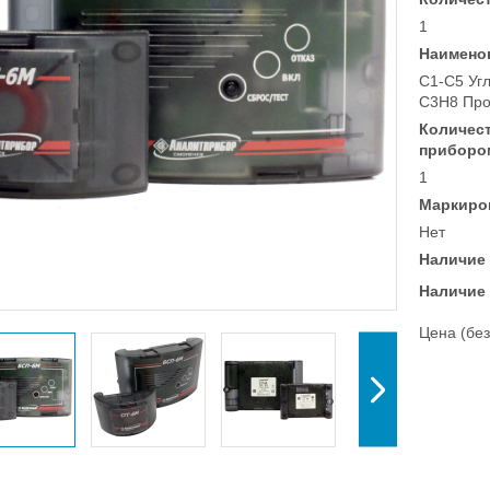
1
Наимено
C1-C5 Уг
C3H8 Про
Количес
приборо
1
Маркиро
Нет
Наличие 
Наличие 
Цена (без