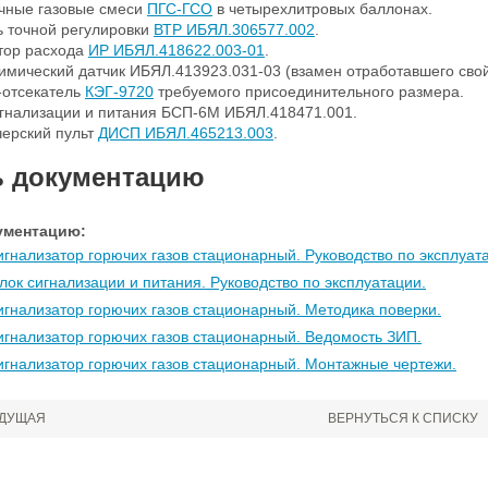
чные газовые смеси
ПГС-ГСО
в четырехлитровых баллонах.
ь точной регулировки
ВТР ИБЯЛ.306577.002
.
тор расхода
ИР ИБЯЛ.418622.003-01
.
мический датчик ИБЯЛ.413923.031-03 (взамен отработавшего свой
-отсекатель
КЭГ-9720
требуемого присоединительного размера.
игнализации и питания БСП-6М ИБЯЛ.418471.001.
черский пульт
ДИСП ИБЯЛ.465213.003
.
ь документацию
ументацию:
гнализатор горючих газов стационарный. Руководство по эксплуат
ок сигнализации и питания. Руководство по эксплуатации.
гнализатор горючих газов стационарный. Методика поверки.
гнализатор горючих газов стационарный. Ведомость ЗИП.
игнализатор горючих газов стационарный
. Монтажные чертежи.
ДУЩАЯ
ВЕРНУТЬСЯ К СПИСКУ