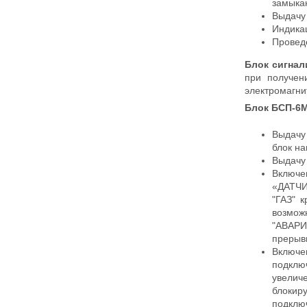
замыкан
Выдачу
Индикац
Проведе
Блок сигнал
при получен
электромагн
Блок БСП-6
Выдачу
блок н
Выдачу
Включе
«ДАТЧИ
"ГАЗ" 
возмож
"АВАРИ
прерыви
Включе
подклю
увелич
блокир
подклю