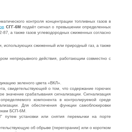
матического контроля концентрации топливных газов в
ор
СГГ-6М
подаёт сигнал о превышении определенных
-87, а также газов углеводородных сжиженных согласно
, использующих сжиженный или природный газ, а также
ором непрерывного действия, работающим совместно с
икацию зеленого цвета «ВКЛ».
та, свидетельствующей о том, что содержание горючих
вое значение срабатывания сигнализации. Сигнализация
определяемого компонента в контролируемой среде
нализации. Для обеспечения функции самоблокировки
окам БСП-6М.
" путем установки или снятия перемычки на порте
етельствующую об обрыве (перегорании) или о коротком