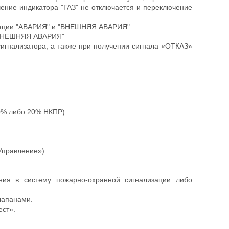
чение индикатора "ГАЗ" не отключается и переключение
изации "АВАРИЯ" и "ВНЕШНЯЯ АВАРИЯ".
 "ВНЕШНЯЯ АВАРИЯ"
игнализатора, а также при получении сигнала «ОТКАЗ»
0% либо 20% НКПР).
Управление»).
ния в систему пожарно-охранной сигнализации либо
лапанами.
ест».