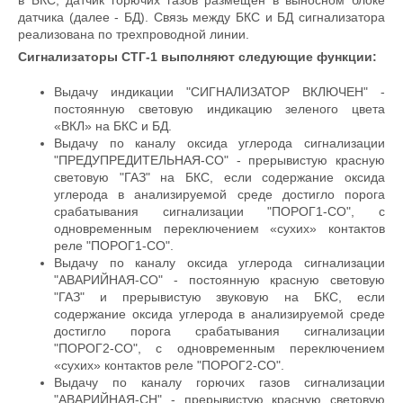
в БКС, датчик горючих газов размещен в выносном блоке
датчика (далее - БД). Связь между БКС и БД сигнализатора
реализована по трехпроводной линии.
Сигнализаторы СТГ-1 выполняют следующие функции:
Выдачу индикации "СИГНАЛИЗАТОР ВКЛЮЧЕН" -
постоянную световую индикацию зеленого цвета
«ВКЛ» на БКС и БД.
Выдачу по каналу оксида углерода сигнализации
"ПРЕДУПРЕДИТЕЛЬНАЯ-СО" - прерывистую красную
световую "ГАЗ" на БКС, если содержание оксида
углерода в анализируемой среде достигло порога
срабатывания сигнализации "ПОРОГ1-СО", с
одновременным переключением «сухих» контактов
реле "ПОРОГ1-СО".
Выдачу по каналу оксида углерода сигнализации
"АВАРИЙНАЯ-СО" - постоянную красную световую
"ГАЗ" и прерывистую звуковую на БКС, если
содержание оксида углерода в анализируемой среде
достигло порога срабатывания сигнализации
"ПОРОГ2-СО", с одновременным переключением
«сухих» контактов реле "ПОРОГ2-СО".
Выдачу по каналу горючих газов сигнализации
"АВАРИЙНАЯ-СН" - прерывистую красную световую