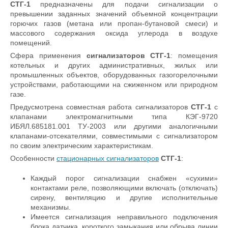
СТГ-1
предназначены для подачи сигнализации о
превышении заданных значений объемной концентрации
горючих газов (метана или пропан-бутановой смеси) и
массового содержания оксида углерода в воздухе
помещений.
Сфера применения
сигнализаторов СТГ-1
: помещения
котельных и других административных, жилых или
промышленных объектов, оборудованных газогорелочными
устройствами, работающими на сжиженном или природном
газе.
Предусмотрена совместная работа сигнализаторов
СТГ-1
с
клапанами электромагнитными типа КЭГ-9720
ИБЯЛ.685181.001 ТУ-2003 или другими аналогичными
клапанами-отсекателями, совместимыми с сигнализатором
по своим электрическим характеристикам.
Особенности
стационарных сигнализаторов
СТГ-1
:
Каждый порог сигнализации снабжен «сухими»
контактами реле, позволяющими включать (отключать)
сирену, вентиляцию и другие исполнительные
механизмы.
Имеется сигнализация неправильного подключения
блока датчика, короткого замыкания или обрыва линии