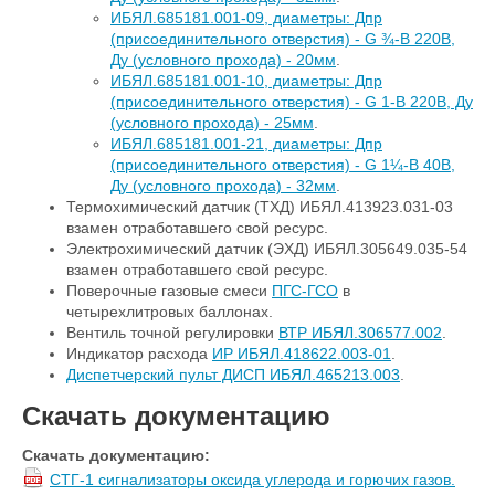
ИБЯЛ.685181.001-09, диаметры: Дпр
(присоединительного отверстия) - G ¾-В 220В,
Ду (условного прохода) - 20мм
.
ИБЯЛ.685181.001-10, диаметры: Дпр
(присоединительного отверстия) - G 1-В 220В, Ду
(условного прохода) - 25мм
.
ИБЯЛ.685181.001-21, диаметры: Дпр
(присоединительного отверстия) - G 1¼-В 40В,
Ду (условного прохода) - 32мм
.
Термохимический датчик (ТХД) ИБЯЛ.413923.031-03
взамен отработавшего свой ресурс.
Электрохимический датчик (ЭХД) ИБЯЛ.305649.035-54
взамен отработавшего свой ресурс.
Поверочные газовые смеси
ПГС-ГСО
в
четырехлитровых баллонах.
Вентиль точной регулировки
ВТР ИБЯЛ.306577.002
.
Индикатор расхода
ИР ИБЯЛ.418622.003-01
.
Диспетчерский пульт ДИСП ИБЯЛ.465213.003
.
Скачать документацию
Скачать документацию:
СТГ-1 сигнализаторы оксида углерода и горючих газов.