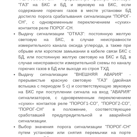
"ГАЗ" на БКС и БД, и звуковую на БКС, если
содержание горючих газов в месте установки БД
достигло порога срабатывания сигнализации "ПОРОГ-
СН", с одновременным переключением «сухих»
контактов реле ПОРОГ-СН.
Выдачу сигнализации "ОТКАЗ": постоянную желтую
световую на БКС, в случае неисправности
измерительного канала оксида углерода, а также при
обрыве или коротком замыкании в кабеле связи БКС с
БД, или постоянную желтую световую на БКС и БД, в
случае неисправности измерительной схемы по каналу
горючих газов в БД или выходе из строя ТХД.
Выдачу сигнализации "ВНЕШНЯЯ АВАРИЯ" -
прерывистые красную световую "ГАЗ" (двойная
вспышка с периодом 5 с) и соответствующую звуковую
на БКС при поступлении сигнала на вход "АВАРИЯ"
сигнализаторов, с одновременным переключением
«сухих» контактов реле "ПОРОГ1-СО", "ПОРОГ2-СО",
"ПОРОГ-СН" в положение, соответствующее
сработавшей предупредительной и аварийной
сигнализации.
Выбор значения порога сигнализации "ПОРОГ-СН"
путем установки или снятия перемычки на порте