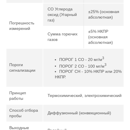
CO Углерода
±25% (основная
оксид (Угарный
абсолютная)
газ)
Погрешность
измерений
±5% НКПР
Сумма горючих
(основная
газов
абсолютная)
3
ПОРОГ 1 СО - 20 мг/м
Пороги
3
ПОРОГ 2 СО - 100 мг/м
сигнализации
ПОРОГ СН - 10% НКПР или 20%
НКПР.
Принцип
Термохимический, электрохимический
работы
Способ отбора
Диффузионный (конвекционный)
пробы
Выходные