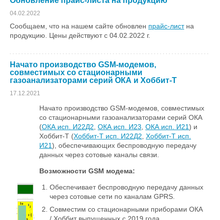
Обновление прайс-листа на продукцию
04.02.2022
Сообщаем, что на нашем сайте обновлен
прайс-лист
на
продукцию. Цены действуют с 04.02.2022 г.
Начато производство GSM-модемов,
совместимых со стационарными
газоанализаторами серий ОКА и Хоббит-Т
17.12.2021
Начато производство GSM-модемов, совместимых
со стационарными газоанализаторами серий ОКА
(
ОКА исп. И22Д2
,
ОКА исп. И23
,
ОКА исп. И21
) и
Хоббит-Т (
Хоббит-Т исп. И22Д2
,
Хоббит-Т исп.
И21
), обеспечивающих беспроводную передачу
данных через сотовые каналы связи.
Возможности GSM модема:
Обеспечивает беспроводную передачу данных
через сотовые сети по каналам GPRS.
Совместим со стационарными приборами ОКА
/ Хоббит выпущенных с 2019 года.