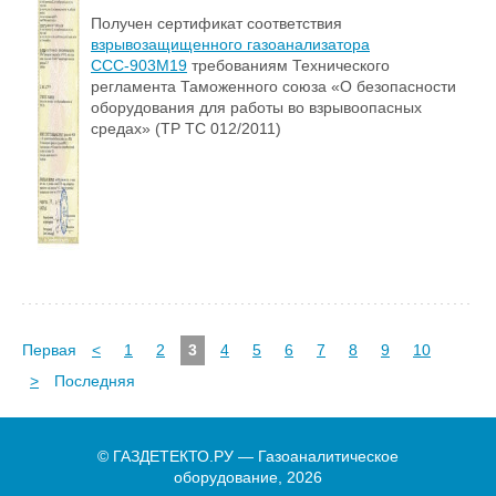
Получен сертификат соответствия
взрывозащищенного газоанализатора
ССС-903М19
требованиям Технического
регламента Таможенного союза «О безопасности
оборудования для работы во взрывоопасных
средах» (ТР ТС 012/2011)
Первая
<
1
2
3
4
5
6
7
8
9
10
>
Последняя
© ГАЗДЕТЕКТО.РУ — Газоаналитическое
оборудование, 2026