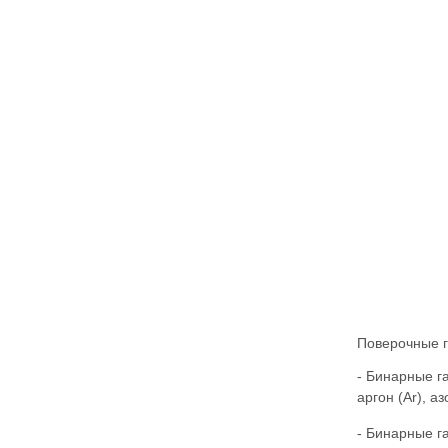
Поверочные г
- Бинарные г
аргон (Ar), аз
- Бинарные г