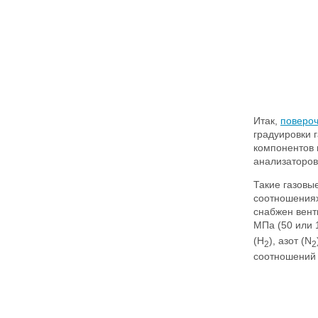
Итак,
повероч
градуировки 
компонентов 
анализаторов
Такие газовы
соотношениях
снабжен вент
МПа (50 или 
(H
), азот (N
2
2
соотношений 