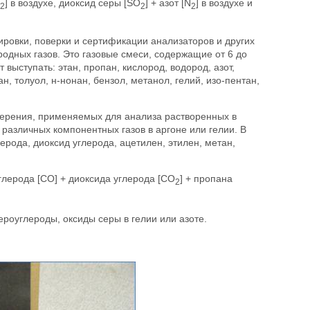
] в воздухе, диоксид серы [SO
] + азот [N
] в воздухе и
2
2
2
ировки, поверки и сертификации анализаторов и других
одных газов. Это газовые смеси, содержащие от 6 до
 выступать: этан, пропан, кислород, водород, азот,
тан, толуол, н-нонан, бензол, метанол, гелий, изо-пентан,
мерения, применяемых для анализа растворенных в
 различных компонентных газов в аргоне или гелии. В
лерода, диоксид углерода, ацетилен, этилен, метан,
глерода [CO] + диоксида углерода [CO
] + пропана
2
роуглероды, оксиды серы в гелии или азоте.