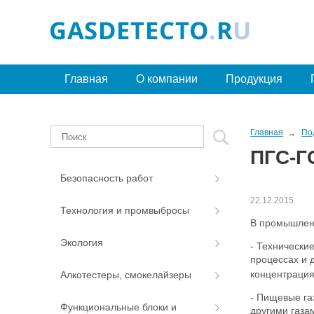
Главная
О компании
Продукция
Главная
По
ПГС-Г
Безопасность работ
22.12.2015
Технология и промвыбросы
В промышленн
Экология
- Технически
процессах и 
концентрация
Алкотестеры, смокелайзеры
- Пищевые га
Функциональные блоки и
другими газа