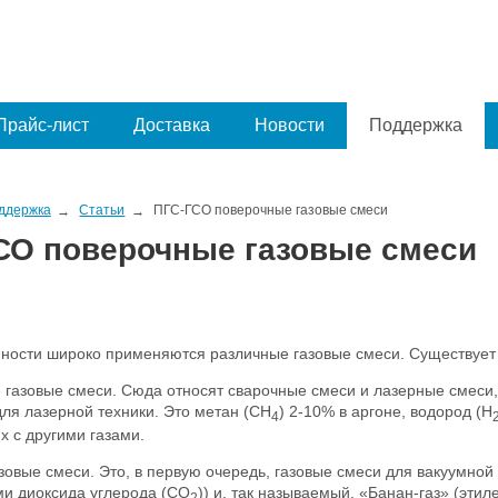
Прайс-лист
Доставка
Новости
Поддержка
ддержка
Статьи
ПГС-ГСО поверочные газовые смеси
СО поверочные газовые смеси
ости широко применяются различные газовые смеси. Существует 
е газовые смеси. Сюда относят сварочные смеси и лазерные смеси,
для лазерной техники. Это метан (CH
) 2-10% в аргоне, водород (H
4
х с другими газами.
зовые смеси. Это, в первую очередь, газовые смеси для вакуумной
ми диоксида углерода (CO
)) и, так называемый, «Банан-газ» (этил
2