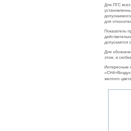
Для ПГС всех
установленны
допускаемого
для относите
Показатель п
действительн
допускается 
Для обозначе
этом, в скоб
Интересным я
«CH4+Воздух»
желтого цвета