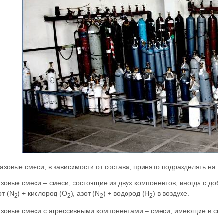
азовые смеси, в зависимости от состава, принято подразделять на:
азовые смеси – смеси, состоящие из двух компонентов, иногда с до
от (N
) + кислород (O
), азот (N
) + водород (H
) в воздухе.
2
2
2
2
азовые смеси с агрессивными компонентами – смеси, имеющие в св