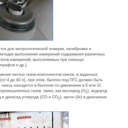
тся для метрологической поверки, калибровки и
и методик выполнения измерений содержания различных
льтатов измерений, выполняемых при помощи
графов и др.).
ения чистых газов-компонентов смеси, в заданных
от 4 до 40 л), при этом, баллон под ПГС должен быть
я смесь находится в баллоне по давлением в 5 или 11
 промышленных газов, таких, как кислород (O
), водород
2
ид и диоксид углерода (CO и CO
), аргон (Ar) в диапазоне
2