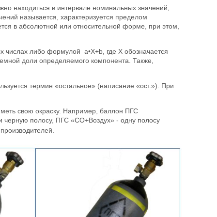
жно находиться в интервале номинальных значений,
чений называется, характеризуется пределом
тся в абсолютной или относительной форме, при этом,
х числах либо формулой a•Х+b, где Х обозначается
бъемной доли определяемого компонента. Также,
льзуется термин «остальное» (написание «ост.»). При
иметь свою окраску. Например, баллон ПГС
и черную полосу, ПГС «CO+Воздух» - одну полосу
х производителей.