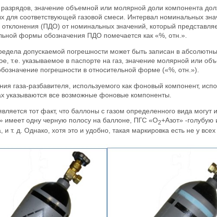
 разрядов, значение объемной или молярной доли компонента дол
х для соответствующей газовой смеси. Интервал номинальных зна
 отклонения (ПДО) от номинальных значений, который представляе
льной формы обозначения ПДО помечается как «%, отн.».
редела допускаемой погрешности может быть записан в абсолютны
ое, т.е. указываемое в паспорте на газ, значение молярной или о
обозначение погрешности в относительной форме («%, отн.»).
ния газа-разбавителя, используемого как фоновый компонент, испо
ках указываются все возможные фоновые компоненты.
вляется тот факт, что баллоны с газом определенного вида могут 
 имеет одну черную полосу на баллоне, ПГС «O
+Азот» -голубую 
2
, и т. д. Однако, хотя это и удобно, такая маркировка есть не у все