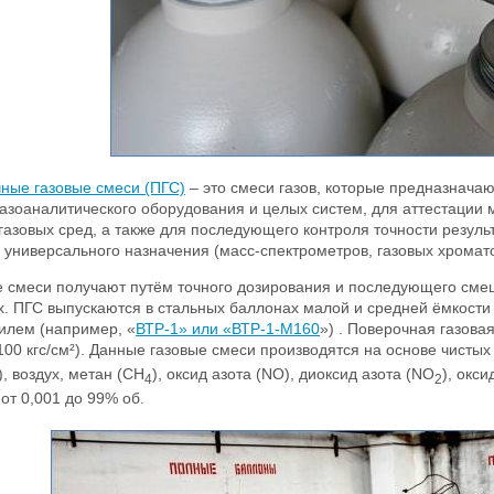
ные газовые смеси (ПГС)
– это смеси газов, которые предназначаю
газоаналитического оборудования и целых систем, для аттестаци
газовых сред, а также для последующего контроля точности резу
 универсального назначения (масс-спектрометров, газовых хромато
е смеси получают путём точного дозирования и последующего смеш
. ПГС выпускаются в стальных баллонах малой и средней ёмкости (
илем (например, «
ВТР-1» или «ВТР-1-М160
») . Поверочная газова
100 кгс/см²). Данные газовые смеси производятся на основе чистых
), воздух, метан (CH
), оксид азота (NO), диоксид азота (NO
), окс
4
2
от 0,001 до 99% об.