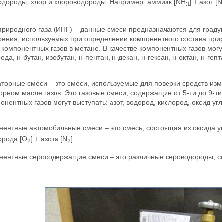
одороды, хлор и хлороводороды. Например: аммиак [NH
] + азот [N
3
природного газа (ИПГ) – данные смеси предназначаются для граду
рения, используемых при определении компонентного состава прир
компонентных газов в метане. В качестве компонентных газов могут
ода, н-бутан, изобутан, н-пентан, н-декан, н-гексан, н-октан, н-геп
торные смеси – это смеси, используемые для поверки средств из
рном масле газов. Это газовые смеси, содержащие от 5-ти до 9-ти
онентных газов могут выступать: азот, водород, кислород, оксид уг
нентные автомобильные смеси – это смесь, состоящая из оксида у
лорода [O
] + азота [N
].
2
2
нентные серосодержащие смеси – это различные сероводороды, се