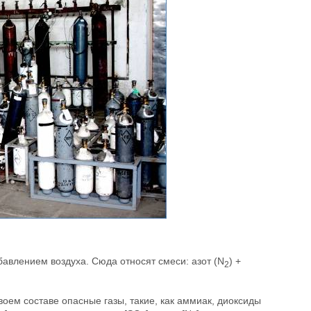
бавлением воздуха. Сюда относят смеси: азот (N
) +
2
оем составе опасные газы, такие, как аммиак, диоксиды