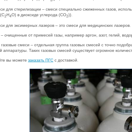
еси для стерилизации – смеси специально сжиженных газов, испол
 (C
H
O) в диоксиде углерода (CO
)).
2
4
2
еси для эксимерных лазеров – это смеси для медицинских лазеров.
 – очищенные от примесей газы, например аргон, азот, гелий, водор
 газовые смеси – отдельная группа газовых смесей с точно подо
й аппаратуры. Таких газовых смесей существует огромное количест
йте вы можете
заказать ПГС
с доставкой.