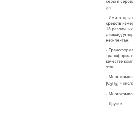
серы и серов
др.
- Имитаторы 
средств изме
18 различных 
диоксид углер
нео-пентан.
- Трансформа
трансформато
качестве комп
этан.
- Многокомпо
[C
H
] + кис
3
8
- Многокомпо
- Другие